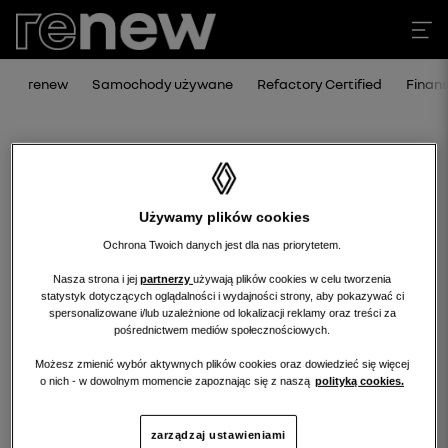
renew
Samochody używane
Refactory Certified
Finan
Używamy plików cookies
Ochrona Twoich danych jest dla nas priorytetem.
Nasza strona i jej
partnerzy
używają plików cookies w celu tworzenia
statystyk dotyczących oglądalności i wydajności strony, aby pokazywać ci
Niestety, wybrany dealer nie ma
spersonalizowane i/lub uzależnione od lokalizacji reklamy oraz treści za
pośrednictwem mediów społecznościowych.
obecnie żadnych ofert w tej kategorii.
Możesz zmienić wybór aktywnych plików cookies oraz dowiedzieć się więcej
Wróć na stronę główną.
o nich - w dowolnym momencie zapoznając się z naszą
polityką cookies.
zarządzaj ustawieniami
wróć na stronę główną