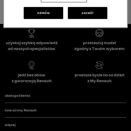
odmów
zezwól