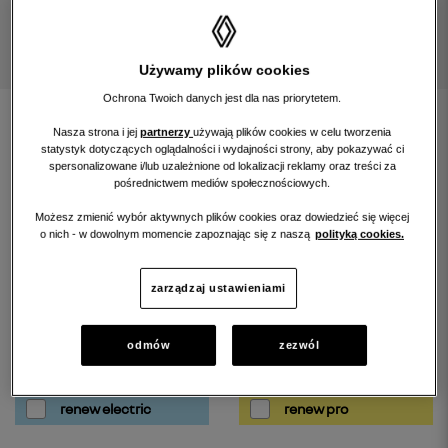
Używamy plików cookies
Ochrona Twoich danych jest dla nas priorytetem.
znajdź samochód
Nasza strona i jej
partnerzy
używają plików cookies w celu tworzenia
statystyk dotyczących oglądalności i wydajności strony, aby pokazywać ci
spersonalizowane i/lub uzależnione od lokalizacji reklamy oraz treści za
rozwiń wyszukiwarkę
pośrednictwem mediów społecznościowych.
Możesz zmienić wybór aktywnych plików cookies oraz dowiedzieć się więcej
o nich - w dowolnym momencie zapoznając się z naszą
polityką cookies.
filtruj wyniki szukania według:
zarządzaj ustawieniami
odmów
zezwól
renew gold
renew start
renew electric
renew pro