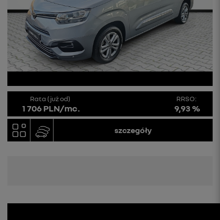
Rata (już od)
RRSO:
1 706 PLN/mc.
9,93 %
szczegóły