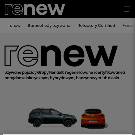
renew
Samochody używane
Refactory Certified
Finan
używane pojazdy Grupy Renault, regenerowane i certyfikowane z
napędem elektrycznym, hybrydowym, benzynowym lub diesla