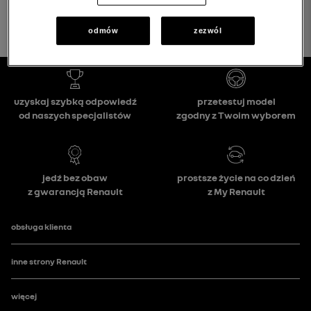
odmów
zezwól