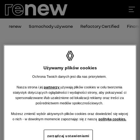
renew
Samochody używane
Refactory Certified
Finan
Używamy plików cookies
Ochrona Twoich danych jest dla nas priorytetem.
Nasza strona i jej
partnerzy
używają plików cookies w celu tworzenia
statystyk dotyczących oglądalności i wydajności strony, aby pokazywać ci
Niestety, wybrany dealer nie ma
spersonalizowane i/lub uzależnione od lokalizacji reklamy oraz treści za
pośrednictwem mediów społecznościowych.
obecnie żadnych ofert w tej kategorii.
Możesz zmienić wybór aktywnych plików cookies oraz dowiedzieć się więcej
Wróć na stronę główną.
o nich - w dowolnym momencie zapoznając się z naszą
polityką cookies.
zarządzaj ustawieniami
wróć na stronę główną