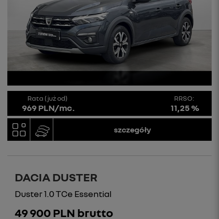
Rata (już od)
RRSO:
969 PLN/mc.
11,25 %
szczegóły
DACIA DUSTER
Duster 1.0 TCe Essential
49 900 PLN brutto