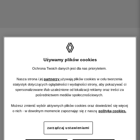
znajdź samochód
rozwiń wyszukiwarkę
Używamy plików cookies
Ochrona Twoich danych jest dla nas priorytetem.
Nasza strona i jej
partnerzy
używają plików cookies w celu tworzenia
statystyk dotyczących oglądalności i wydajności strony, aby pokazywać ci
filtruj wyniki szukania według:
spersonalizowane i/lub uzależnione od lokalizacji reklamy oraz treści za
pośrednictwem mediów społecznościowych.
Możesz zmienić wybór aktywnych plików cookies oraz dowiedzieć się więcej
renew gold
renew start
o nich - w dowolnym momencie zapoznając się z naszą
polityką cookies.
renew electric
renew pro
zarządzaj ustawieniami