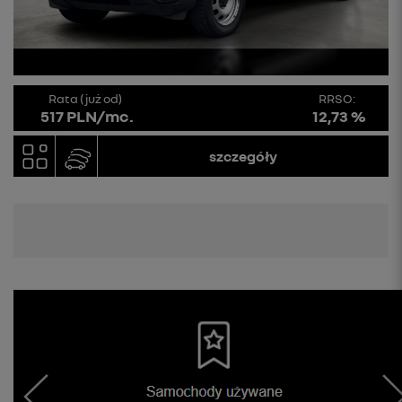
Rata (już od)
RRSO:
517 PLN/mc.
12,73 %
szczegóły