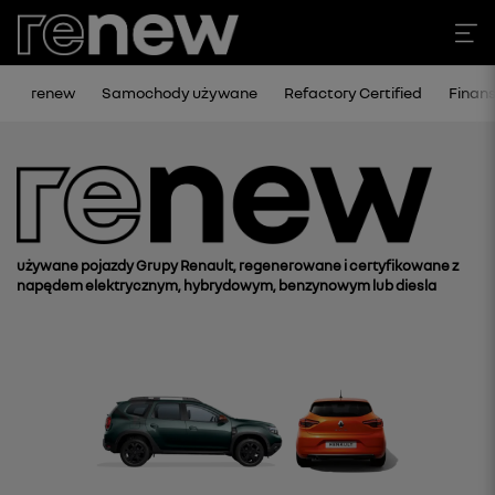
renew
Samochody używane
Refactory Certified
Finan
używane pojazdy Grupy Renault, regenerowane i certyfikowane z
napędem elektrycznym, hybrydowym, benzynowym lub diesla