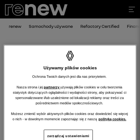
renew
Samochody używane
Refactory Certified
Finan
Używamy plików cookies
Ochrona Twoich danych jest dla nas priorytetem.
Nasza strona i jej
partnerzy
używają plików cookies w celu tworzenia
statystyk dotyczących oglądalności i wydajności strony, aby pokazywać ci
Niestety, wybrany dealer nie ma
spersonalizowane i/lub uzależnione od lokalizacji reklamy oraz treści za
pośrednictwem mediów społecznościowych.
obecnie żadnych ofert w tej kategorii.
Możesz zmienić wybór aktywnych plików cookies oraz dowiedzieć się więcej
Wróć na stronę główną.
o nich - w dowolnym momencie zapoznając się z naszą
polityką cookies.
zarządzaj ustawieniami
wróć na stronę główną