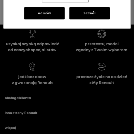
odmów
zezwól