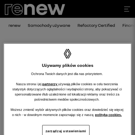
renew
Samochody używane
Refactory Certified
Finan
Używamy plików cookies
Ochrona Twoich danych jest dla nas priorytetem.
Nasza strona i jej
partnerzy
używają plików cookies w celu tworzenia
statystyk dotyczących oglądalności i wydajności strony, aby pokazywać ci
Niestety, wybrany dealer nie ma
spersonalizowane i/lub uzależnione od lokalizacji reklamy oraz treści za
pośrednictwem mediów społecznościowych.
obecnie żadnych ofert w tej kategorii.
Możesz zmienić wybór aktywnych plików cookies oraz dowiedzieć się więcej
Wróć na stronę główną.
o nich - w dowolnym momencie zapoznając się z naszą
polityką cookies.
zarządzaj ustawieniami
wróć na stronę główną