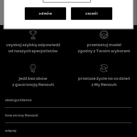
odmów
zezwól