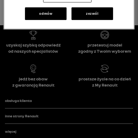
odmów
zezwól