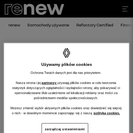
renew
Samochody używane
Refactory Certified
Finan
Używamy plików cookies
Ochrona Twoich danych jest dla nas priorytetem.
Nasza strona i jej
partnerzy
używają plików cookies w celu tworzenia
statystyk dotyczących oglądalności i wydajności strony, aby pokazywać ci
Niestety, wybrany dealer nie ma
spersonalizowane i/lub uzależnione od lokalizacji reklamy oraz treści za
pośrednictwem mediów społecznościowych.
obecnie żadnych ofert w tej kategorii.
Możesz zmienić wybór aktywnych plików cookies oraz dowiedzieć się więcej
Wróć na stronę główną.
o nich - w dowolnym momencie zapoznając się z naszą
polityką cookies.
zarządzaj ustawieniami
wróć na stronę główną