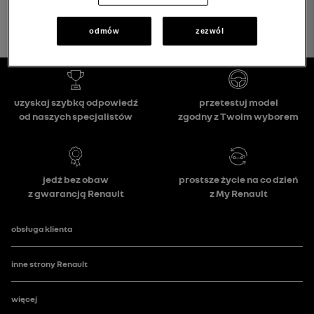
odmów
zezwól