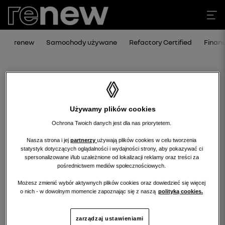
renew
Samochody używane
Refactory Certified
Finan
Używamy plików cookies
Ochrona Twoich danych jest dla nas priorytetem.
Nasza strona i jej
partnerzy
używają plików cookies w celu tworzenia
statystyk dotyczących oglądalności i wydajności strony, aby pokazywać ci
Niestety, wybrany dealer nie ma
spersonalizowane i/lub uzależnione od lokalizacji reklamy oraz treści za
pośrednictwem mediów społecznościowych.
obecnie żadnych ofert w tej kategorii.
Możesz zmienić wybór aktywnych plików cookies oraz dowiedzieć się więcej
Wróć na stronę główną.
o nich - w dowolnym momencie zapoznając się z naszą
polityką cookies.
zarządzaj ustawieniami
wróć na stronę główną