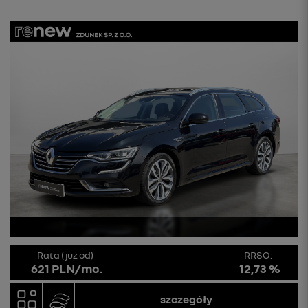
Rata (już od)
RRSO:
621 PLN/mc.
12,73 %
szczegóły