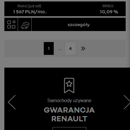
Rata (już od)
RRSO:
1 567 PLN/mc.
10,09 %
szczegóły
1
...
4