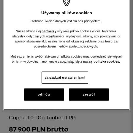
Używamy plików cookies
Ochrona Twoich danych jest dla nas priorytetem.
Nasza strona i jej
partnerzy
używają plików cookies w celu tworzenia
statystyk dotyczących oglądalności i wydajności strony, aby pokazywać ci
spersonalizowane i/lub uzależnione od lokalizacji reklamy oraz treści za
pośrednictwem mediów społecznościowych.
Możesz zmienić wybór aktywnych plików cookies oraz dowiedzieć się więcej
Rata (już od)
RRSO:
o nich - w dowolnym momencie zapoznając się z naszą
polityką cookies.
1 926 PLN/mc.
9,74 %
szczegóły
zarządzaj ustawieniami
odmów
zezwól
RENAULT CAPTUR
Captur 1.0 TCe Techno LPG
87 900 PLN brutto