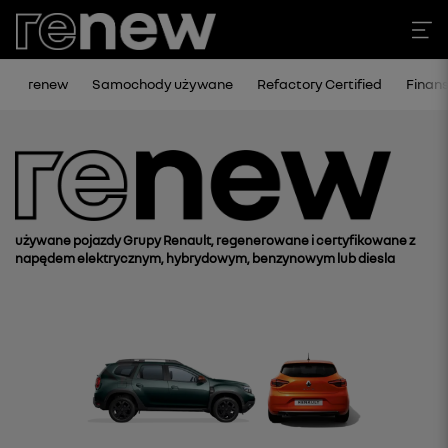
renew
Samochody używane
Refactory Certified
Finan
używane pojazdy Grupy Renault, regenerowane i certyfikowane z
napędem elektrycznym, hybrydowym, benzynowym lub diesla