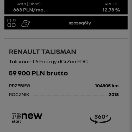
Rata (już od)
RRSO:
663 PLN/mc.
12,73 %
szczegóły
RENAULT TALISMAN
Talisman 1.6 Energy dCi Zen EDC
59 900 PLN brutto
PRZEBIEG:
104805 km
ROCZNIK:
2018