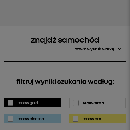
znajdź samochód
rozwiń wyszukiwarkę
filtruj wyniki szukania według:
renew gold
renew start
renew electric
renew pro