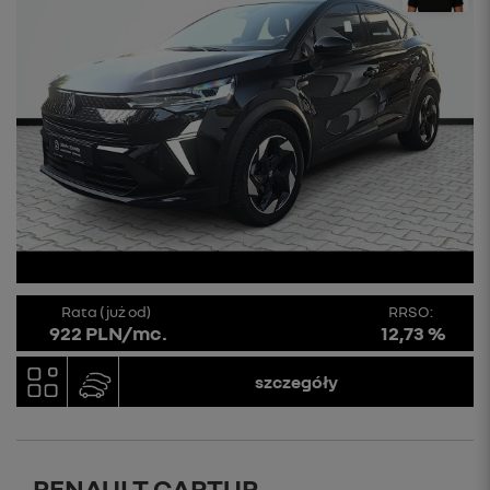
Rata (już od)
RRSO:
922 PLN/mc.
12,73 %
szczegóły
RENAULT CAPTUR