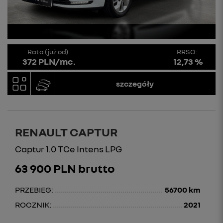
Rata (już od)
RRSO:
372 PLN/mc.
12,73 %
szczegóły
RENAULT CAPTUR
Captur 1.0 TCe Intens LPG
63 900 PLN brutto
PRZEBIEG:
56700 km
ROCZNIK:
2021