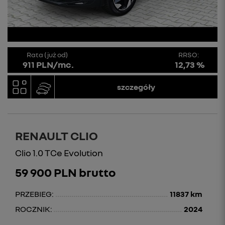
Rata (już od)
RRSO:
911 PLN/mc.
12,73 %
szczegóły
RENAULT CLIO
Clio 1.0 TCe Evolution
59 900 PLN brutto
PRZEBIEG:
11837 km
ROCZNIK:
2024