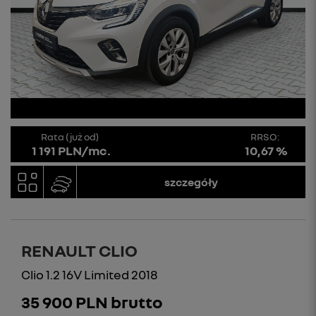
Rata (już od)
RRSO:
1 191 PLN/mc.
10,67 %
szczegóły
RENAULT CLIO
Clio 1.2 16V Limited 2018
35 900 PLN brutto