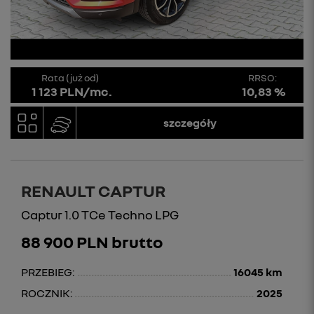
Rata (już od)
RRSO:
1 123 PLN/mc.
10,83 %
szczegóły
RENAULT CAPTUR
Captur 1.0 TCe Techno LPG
88 900 PLN brutto
PRZEBIEG:
16045 km
ROCZNIK:
2025