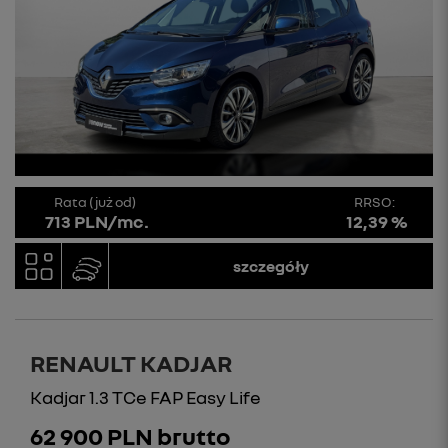
Rata (już od)
RRSO:
713 PLN/mc.
12,39 %
szczegóły
RENAULT KADJAR
Kadjar 1.3 TCe FAP Easy Life
62 900 PLN brutto