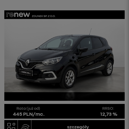
Rata (już od)
RRSO:
445 PLN/mc.
12,73 %
szczegóły