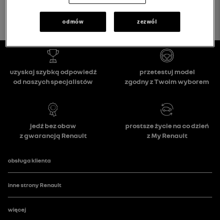
odmów
zezwól