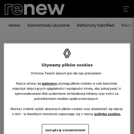
renew
Samochody używane
Refactory Certified
Finan
Używamy plików cookies
Ochrona Twoich danych jest dla nas priorytetem.
Nasza strona i jej
partnerzy
używają plików cookies w celu tworzenia
statystyk dotyczących oglądalności i wydajności strony, aby pokazywać ci
Niestety, wybrany dealer nie ma
spersonalizowane i/lub uzależnione od lokalizacji reklamy oraz treści za
pośrednictwem mediów społecznościowych.
obecnie żadnych ofert w tej kategorii.
Możesz zmienić wybór aktywnych plików cookies oraz dowiedzieć się więcej
Wróć na stronę główną.
o nich - w dowolnym momencie zapoznając się z naszą
polityką cookies.
zarządzaj ustawieniami
wróć na stronę główną