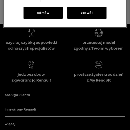
odmów
zezwól