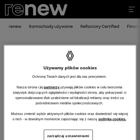
renew
Samochody używane
Refactory Certified
Finan
Używamy plików cookies
Ochrona Twoich danych jest dla nas priorytetem.
Nasza strona i jej
partnerzy
używają plików cookies w celu tworzenia
statystyk dotyczących oglądalności i wydajności strony, aby pokazywać ci
Niestety, wybrany dealer nie ma
spersonalizowane i/lub uzależnione od lokalizacji reklamy oraz treści za
pośrednictwem mediów społecznościowych.
obecnie żadnych ofert w tej kategorii.
Możesz zmienić wybór aktywnych plików cookies oraz dowiedzieć się więcej
Wróć na stronę główną.
o nich - w dowolnym momencie zapoznając się z naszą
polityką cookies.
zarządzaj ustawieniami
wróć na stronę główną