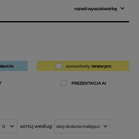
rozwiń wyszukiwarkę
lectric
samochody
renew pro
T
PREZENTACJA AI
sortuj
według: