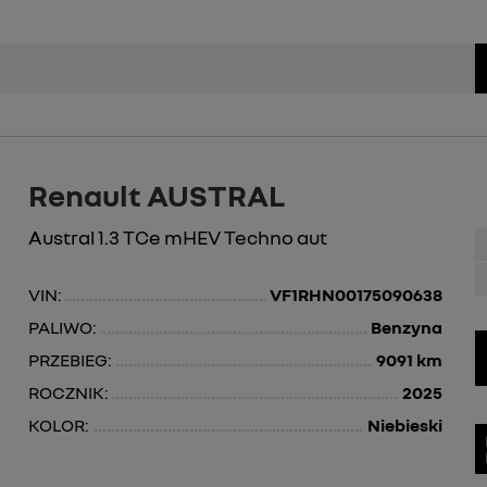
Renault AUSTRAL
Austral 1.3 TCe mHEV Techno aut
VIN:
VF1RHN00175090638
PALIWO:
Benzyna
PRZEBIEG:
9091 km
ROCZNIK:
2025
KOLOR:
Niebieski