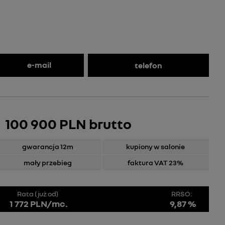
e-mail
telefon
100 900 PLN brutto
gwarancja 12m
kupiony w salonie
mały przebieg
faktura VAT 23%
Rata (już od)
RRSO:
1 772 PLN/mc.
9,87 %