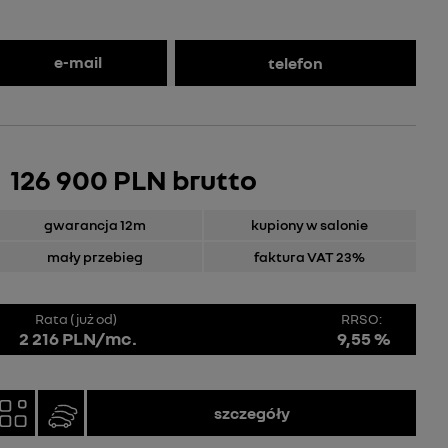
e-mail
telefon
126 900 PLN brutto
gwarancja 12m
kupiony w salonie
mały przebieg
faktura VAT 23%
Rata (już od)
RRSO:
2 216 PLN/mc.
9,55 %
szczegóły