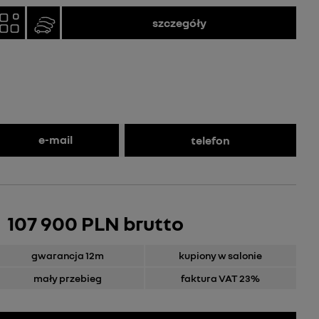
szczegóły
e-mail
telefon
107 900 PLN brutto
gwarancja 12m
kupiony w salonie
mały przebieg
faktura VAT 23%