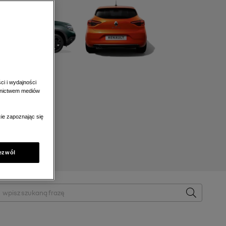
ci i wydajności
ednictwem mediów
ie zapoznając się
ezwól