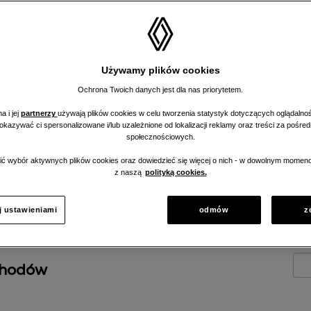
enerowane i
Używamy plików cookies
nym, hybrydowym,
Ochrona Twoich danych jest dla nas priorytetem.
a i jej
partnerzy
używają plików cookies w celu tworzenia statystyk dotyczących oglądalnoś
pokazywać ci spersonalizowane i/lub uzależnione od lokalizacji reklamy oraz treści za pośr
społecznościowych.
ć wybór aktywnych plików cookies oraz dowiedzieć się więcej o nich - w dowolnym momenc
z naszą
polityką cookies.
j ustawieniami
odmów
z
chodów