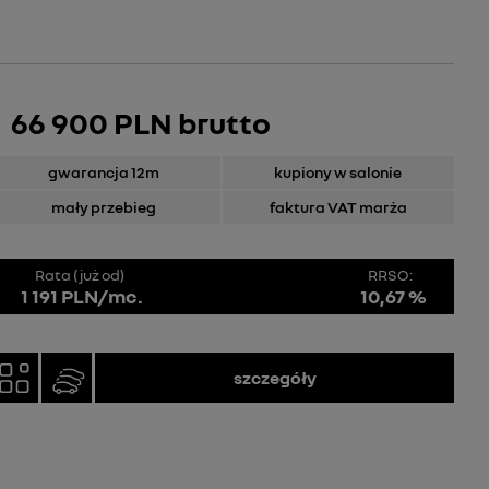
66 900 PLN brutto
gwarancja 12m
kupiony w salonie
mały przebieg
faktura VAT marża
Rata (już od)
RRSO:
1 191 PLN/mc.
10,67 %
szczegóły