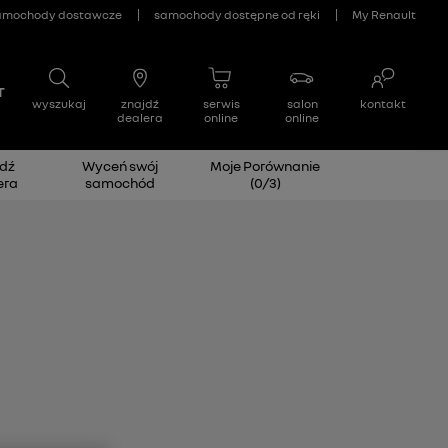
dź
Wyceń swój
Moje Porównanie
era
samochód
(
0
/
3
)