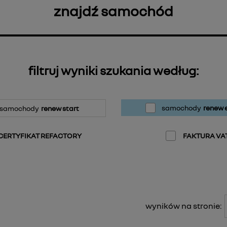
znajdź samochód
filtruj wyniki szukania według:
samochody
renew e
samochody
renew start
CERTYFIKAT REFACTORY
FAKTURA VA
wyników na stronie: