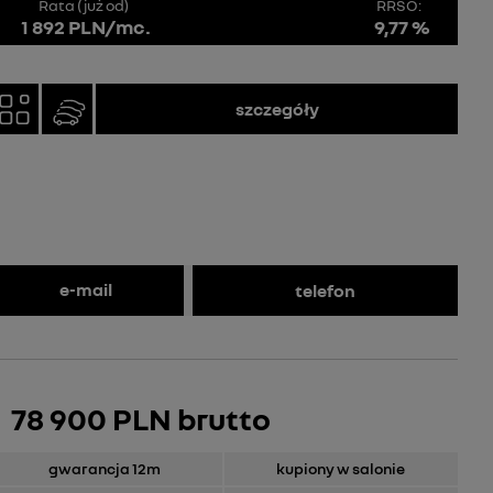
Rata (już od)
RRSO:
1 892 PLN/mc.
9,77 %
szczegóły
e-mail
telefon
78 900 PLN brutto
gwarancja 12m
kupiony w salonie