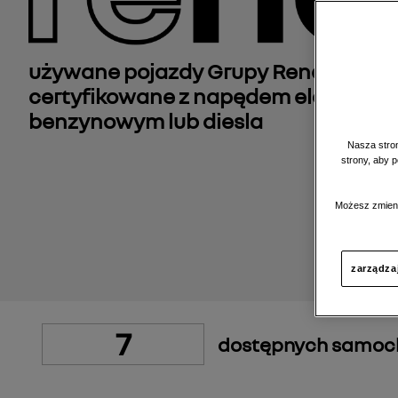
używane pojazdy Grupy Renault, reg
certyfikowane z napędem elektrycz
benzynowym lub diesla
Nasza stron
strony, aby 
Możesz zmieni
zarządza
7
dostępnych samo