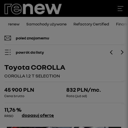
renew
Samochody używane
Refactory Certified
Finan
poleć znajomemu
powrót do listy
Toyota COROLLA
COROLLA 1.2 T SELECTION
45 900 PLN
832
PLN/mc.
Cena brutto
Rata (już od)
11,76 %
dopasuj ofertę
RRSO