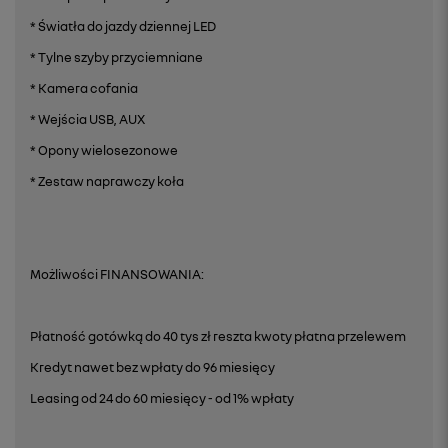
* Światła do jazdy dziennej LED
* Tylne szyby przyciemniane
* Kamera cofania
* Wejścia USB, AUX
* Opony wielosezonowe
* Zestaw naprawczy koła
Możliwości FINANSOWANIA:
Płatność gotówką do 40 tys zł reszta kwoty płatna przelewem
Kredyt nawet bez wpłaty do 96 miesięcy
Leasing od 24 do 60 miesięcy - od 1% wpłaty