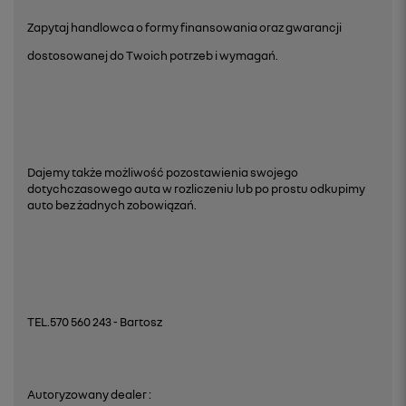
Zapytaj handlowca o formy finansowania oraz gwarancji
dostosowanej do Twoich potrzeb i wymagań.
Dajemy także możliwość pozostawienia swojego
dotychczasowego auta w rozliczeniu lub po prostu odkupimy
auto bez żadnych zobowiązań.
TEL.570 560 243 - Bartosz
Autoryzowany dealer :