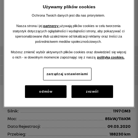
Używamy plików cookies
Ochrona Twoich danych jest dla nas priorytetem.
Nasza strona i jej
partnerzy
używają plików cookies w celu tworzenia
statystyk dotyczących oglądalności i wydajności strony, aby pokazywać ci
spersonalizowane i/lub uzależnione od lokalizacji reklamy oraz treści za
pośrednictwem mediów społecznościowych.
gwarancja 12m
Możesz zmienić wybór aktywnych plików cookies oraz dowiedzieć się więcej
o nich - w dowolnym momencie zapoznając się z naszą
polityką cookies.
kupiony w salonie
bogate wyposażenie
zarządzaj ustawieniami
faktura VAT marża
odmów
zezwól
Id:
123144
Paliwo:
Benzyna
Silnik:
1197 CM3
Moc:
85kW/116KM
Data Rejestracji:
09.03.2020
Przebieg:
188230 km