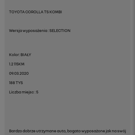
TOYOTA COROLLA TS KOMBI
Wersja wyposażenia : SELECTION
Kolor: BIAŁY
1.2 115KM
09.03.2020
188 TYS
Liczba miejsc : 5
Bardzo dobrze utrzymane auto, bogato wyposażone jak na swój