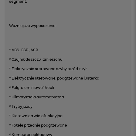
segment.
Ważniejsze wyposażenie :
* ABS , ESP , ASR
* Czujnik deszczu i zmierzchu
* Elektrycznie sterowane szyby przód + tył
* Elektrycznie sterowane, podgrzewane lusterka
* Felgi aluminiowe 16 cali
* Klimatyzacja automatyczna
* Tryby jazdy
* Kierownica wielofunkcyjna
* Fotele przednie podgrzewane
* Komputer pokładowy