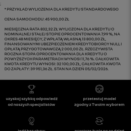
;
PRZYKŁAD WYLICZENIA DLA KREDYTU STANDARDOWEGO
CENA SAMOCHODU: 45 900,00 ZŁ
MIESIĘCZNA RATA 832,32 ZŁ WYLICZONA DLA KREDYTU O
NOMINALNEJ STAŁEJ STOPIE OPROCENTOWANIA 7,99 %, NA
OKRES 48 MIESIĘCY, Z WPŁATĄ WŁASNĄ 13 800,00 ZŁ,
FINANSOWANYMI UBEZPIECZENIEM KREDYTOBIORCY NULL I
OPŁATĄ PRZYGOTOWAWCZĄ 2 000,00 ZŁ. RZECZYWISTA
ROCZNA STOPA OPROCENTOWANIA DLA KREDYTU O
POWYŻSZYCH PARAMETRACH WYNOSI 11,76 %. CAŁKOWITA
KWOTA KREDYTU WYNOSI: 32 100,00 ZŁ, CAŁKOWITA KWOTA
DO ZAPŁATY: 39 951,36 ZŁ. STAN NA DZIEŃ 05/02/2026.