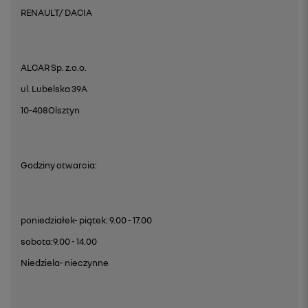
RENAULT/ DACIA
ALCAR Sp. z.o.o.
ul. Lubelska 39A
10-408Olsztyn
Godziny otwarcia:
poniedziałek- piątek: 9.00 - 17.00
sobota:9.00 - 14.00
Niedziela- nieczynne