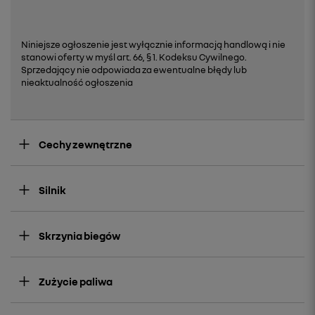
Niniejsze ogłoszenie jest wyłącznie informacją handlową i nie
stanowi oferty w myśl art. 66, § 1. Kodeksu Cywilnego.
Sprzedający nie odpowiada za ewentualne błędy lub
nieaktualność ogłoszenia
Cechy zewnętrzne
Silnik
Skrzynia biegów
Zużycie paliwa