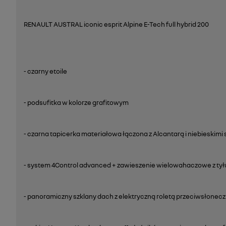
RENAULT AUSTRAL iconic esprit Alpine E-Tech full hybrid 200
- czarny etoile
- podsufitka w kolorze grafitowym
- czarna tapicerka materiałowa łączona z Alcantarą i niebieskimi
- system 4Control advanced + zawieszenie wielowahaczowe z tył
- panoramiczny szklany dach z elektryczną roletą przeciwsłonec