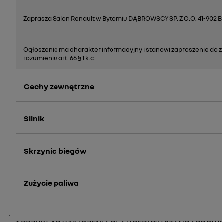
Zaprasza Salon Renault w Bytomiu DĄBROWSCY SP. Z O.O. 41-902 
Ogłoszenie ma charakter informacyjny i stanowi zaproszenie do za
rozumieniu art. 66 § 1 k.c.
Cechy zewnętrzne
Silnik
Skrzynia biegów
Zużycie paliwa
;