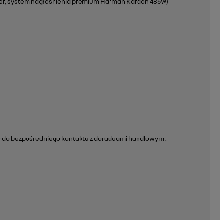
fer, system nagłośnienia premium Harman Kardon 485W)
 do bezpośredniego kontaktu z doradcami handlowymi.