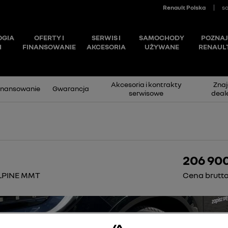
Akcesoria i kontrakty
Znaj
inansowanie
Gwarancja
serwisowe
deal
206 90
ALPINE MMT
Cena brutt