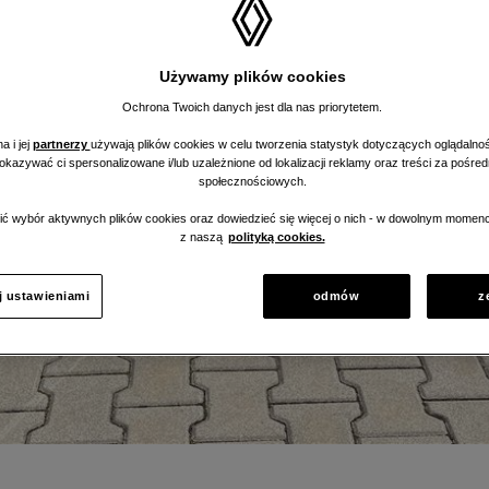
Używamy plików cookies
Ochrona Twoich danych jest dla nas priorytetem.
a i jej
partnerzy
używają plików cookies w celu tworzenia statystyk dotyczących oglądalnoś
pokazywać ci spersonalizowane i/lub uzależnione od lokalizacji reklamy oraz treści za pośr
społecznościowych.
ć wybór aktywnych plików cookies oraz dowiedzieć się więcej o nich - w dowolnym momenc
z naszą
polityką cookies.
j ustawieniami
odmów
z