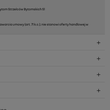
Bytom Strzelców Bytomskich 51
warcia umowy (art. 71 k.c.); nie stanowi oferty handlowej w