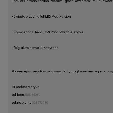
- pakiet Harman Kardon (zestaw 11 głośników premium + subwoo
- światła przednie full LED Matrix vision
- wyświetlacz Head-Up 9,3" na przedniej szybie
- felgi aluminiowe 20" daytona
Po więcej szczegółów związanych z tym ogłoszeniem zapraszamy
Arkadiusz Motyka
tel. kom.
501755252
tel. na biurku
323872930