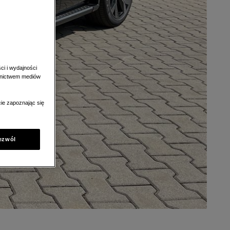
ci i wydajności
ednictwem mediów
ie zapoznając się
ezwól