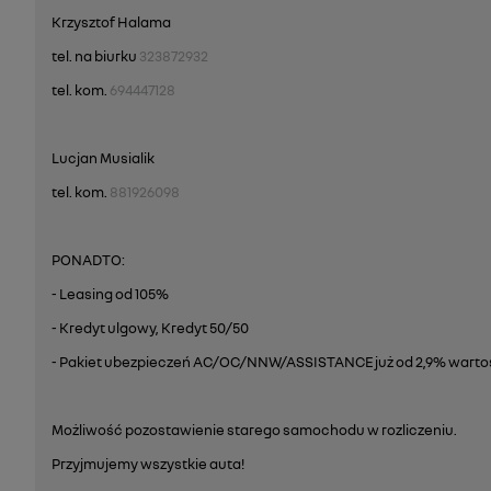
Krzysztof Halama
tel. na biurku
323872932
tel. kom.
694447128
Lucjan Musialik
tel. kom.
881926098
PONADTO:
- Leasing od 105%
- Kredyt ulgowy, Kredyt 50/50
- Pakiet ubezpieczeń AC/OC/NNW/ASSISTANCE już od 2,9% wartoś
Możliwość pozostawienie starego samochodu w rozliczeniu.
Przyjmujemy wszystkie auta!