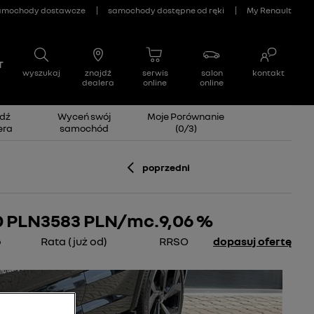
dź
Wyceń swój
Moje Porównanie
era
samochód
(
0
/
3
)
poprzedni
0 PLN
3583
PLN/mc.
9,06 %
o
Rata (już od)
RRSO
dopasuj ofertę