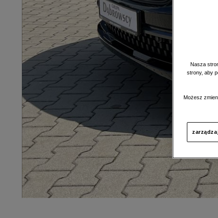
Nasza stron
strony, aby 
Możesz zmieni
zarządza