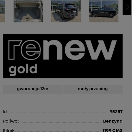
gwarancja 12m
mały przebieg
Id:
95257
Paliwo:
Benzyna
Silnik:
1199 CM3