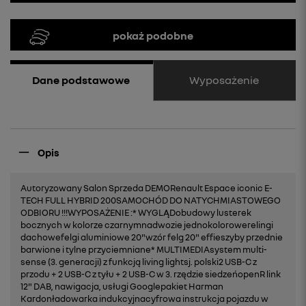
pokaż podobne
Wyposażenie
Dane podstawowe
Opis
Autoryzowany Salon Sprzeda DEMORenault Espace iconic E-
TECH FULL HYBRID 200SAMOCHÓD DO NATYCHMIASTOWEGO
ODBIORU !!!WYPOSAŻENIE :* WYGLĄDobudowy lusterek
bocznych w kolorze czarnymnadwozie jednokolorowerelingi
dachowefelgi aluminiowe 20"wzór felg 20" effieszyby przednie
barwione i tylne przyciemniane* MULTIMEDIAsystem multi-
sense (3. generacji) z funkcją living lightsj. polski2 USB-C z
przodu + 2 USB-C z tyłu + 2 USB-C w 3. rzędzie siedzeńopenR link
12" DAB, nawigacja, usługi Googlepakiet Harman
Kardonładowarka indukcyjnacyfrowa instrukcja pojazdu w