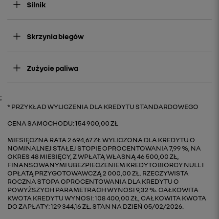
Silnik
Skrzynia biegów
Zużycie paliwa
;
PRZYKŁAD WYLICZENIA DLA KREDYTU STANDARDOWEGO
CENA SAMOCHODU: 154 900,00 ZŁ
MIESIĘCZNA RATA 2 694,67 ZŁ WYLICZONA DLA KREDYTU O
NOMINALNEJ STAŁEJ STOPIE OPROCENTOWANIA 7,99 %, NA
OKRES 48 MIESIĘCY, Z WPŁATĄ WŁASNĄ 46 500,00 ZŁ,
FINANSOWANYMI UBEZPIECZENIEM KREDYTOBIORCY NULL I
OPŁATĄ PRZYGOTOWAWCZĄ 2 000,00 ZŁ. RZECZYWISTA
ROCZNA STOPA OPROCENTOWANIA DLA KREDYTU O
POWYŻSZYCH PARAMETRACH WYNOSI 9,32 %. CAŁKOWITA
KWOTA KREDYTU WYNOSI: 108 400,00 ZŁ, CAŁKOWITA KWOTA
DO ZAPŁATY: 129 344,16 ZŁ. STAN NA DZIEŃ 05/02/2026.