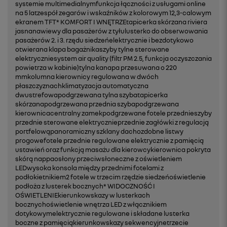
systemie multimedialnymfunkcja łączności z usługami online
na 5 latzespół zegarów i wskaźników z kolorowym 12,3-calowym
ekranem TFT* KOMFORT I WNĘTRZEtapicerka skórzana riviera
jasnanawiewy dla pasażerów z tyłulusterko do obserwowania
pasażerów 2. i 3. rzędu siedzeńelektrycznie i bezdotykowo
otwierana klapa bagażnikaszyby tylne sterowane
elektryczniesystem air quality (filtr PM 2.5, funkcja oczyszczania
powietrza w kabinie)tylna kanapa przesuwana o 220
mmkolumna kierownicy regulowana w dwóch
płaszczyznachklimatyzacja automatyczna
dwustrefowapodgrzewana tylna szybatapicerka
skórzanapodgrzewana przednia szybapodgrzewana
kierownicacentralny zamekpodgrzewane fotele przednieszyby
przednie sterowane elektrycznieprzednie zagłówki z regulacją
portfelowąpanoramiczny szklany dachozdobne listwy
progowefotele przednie regulowane elektrycznie z pamięcią
ustawień oraz funkcją masażu dla kierowcykierownica pokryta
skórą nappaosłony przeciwsłoneczne z oświetleniem
LEDwysoka konsola między przednimi fotelami z
podłokietnikiem2 fotele w trzecim rzędzie siedzeńoświetlenie
podłoża z lusterek bocznych* WIDOCZNOŚĆ I
OŚWIETLENIEkierunkowskazy w lusterkach
bocznychoświetlenie wnętrza LED z włącznikiem
dotykowymelektrycznie regulowane i składane lusterka
boczne z pamięciąkierunkowskazy sekwencyjnetrzecie