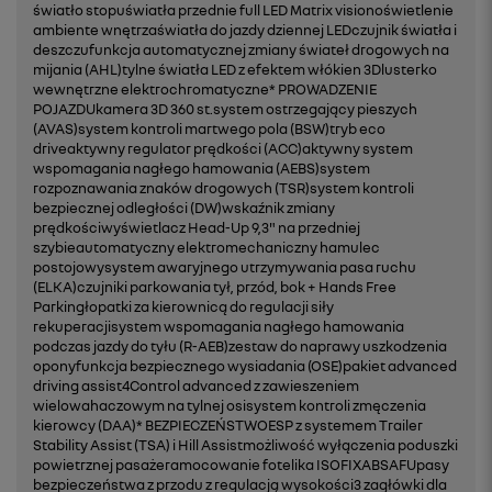
światło stopuświatła przednie full LED Matrix visionoświetlenie
ambiente wnętrzaświatła do jazdy dziennej LEDczujnik światła i
deszczufunkcja automatycznej zmiany świateł drogowych na
mijania (AHL)tylne światła LED z efektem włókien 3Dlusterko
wewnętrzne elektrochromatyczne* PROWADZENIE
POJAZDUkamera 3D 360 st.system ostrzegający pieszych
(AVAS)system kontroli martwego pola (BSW)tryb eco
driveaktywny regulator prędkości (ACC)aktywny system
wspomagania nagłego hamowania (AEBS)system
rozpoznawania znaków drogowych (TSR)system kontroli
bezpiecznej odległości (DW)wskaźnik zmiany
prędkościwyświetlacz Head-Up 9,3" na przedniej
szybieautomatyczny elektromechaniczny hamulec
postojowysystem awaryjnego utrzymywania pasa ruchu
(ELKA)czujniki parkowania tył, przód, bok + Hands Free
Parkingłopatki za kierownicą do regulacji siły
rekuperacjisystem wspomagania nagłego hamowania
podczas jazdy do tyłu (R-AEB)zestaw do naprawy uszkodzenia
oponyfunkcja bezpiecznego wysiadania (OSE)pakiet advanced
driving assist4Control advanced z zawieszeniem
wielowahaczowym na tylnej osisystem kontroli zmęczenia
kierowcy (DAA)* BEZPIECZEŃSTWOESP z systemem Trailer
Stability Assist (TSA) i Hill Assistmożliwość wyłączenia poduszki
powietrznej pasażeramocowanie fotelika ISOFIXABSAFUpasy
bezpieczeństwa z przodu z regulacją wysokości3 zagłówki dla