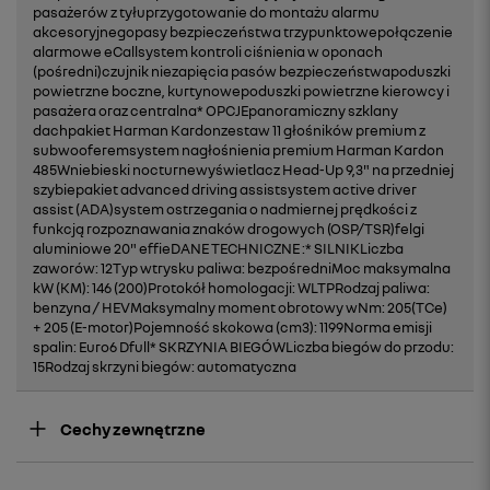
pasażerów z tyłuprzygotowanie do montażu alarmu
akcesoryjnegopasy bezpieczeństwa trzypunktowepołączenie
alarmowe eCallsystem kontroli ciśnienia w oponach
(pośredni)czujnik niezapięcia pasów bezpieczeństwapoduszki
powietrzne boczne, kurtynowepoduszki powietrzne kierowcy i
pasażera oraz centralna* OPCJEpanoramiczny szklany
dachpakiet Harman Kardonzestaw 11 głośników premium z
subwooferemsystem nagłośnienia premium Harman Kardon
485Wniebieski nocturnewyświetlacz Head-Up 9,3" na przedniej
szybiepakiet advanced driving assistsystem active driver
assist (ADA)system ostrzegania o nadmiernej prędkości z
funkcją rozpoznawania znaków drogowych (OSP/TSR)felgi
aluminiowe 20" effieDANE TECHNICZNE :* SILNIKLiczba
zaworów: 12Typ wtrysku paliwa: bezpośredniMoc maksymalna
kW (KM): 146 (200)Protokół homologacji: WLTPRodzaj paliwa:
benzyna / HEVMaksymalny moment obrotowy wNm: 205(TCe)
+ 205 (E-motor)Pojemność skokowa (cm3): 1199Norma emisji
spalin: Euro6 Dfull* SKRZYNIA BIEGÓWLiczba biegów do przodu:
15Rodzaj skrzyni biegów: automatyczna
Cechy zewnętrzne