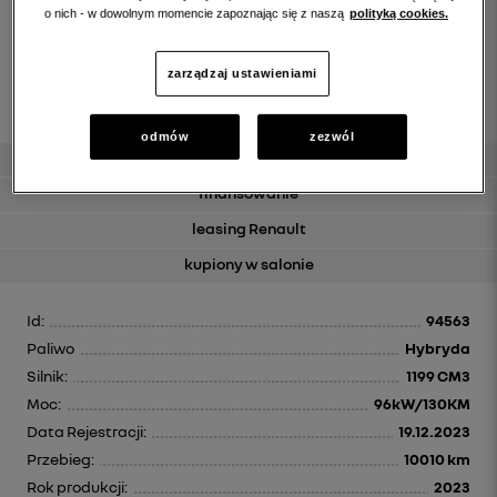
o nich - w dowolnym momencie zapoznając się z naszą
polityką cookies.
zarządzaj ustawieniami
odmów
zezwól
gwarancja 12m
finansowanie
leasing Renault
kupiony w salonie
Id:
94563
Paliwo
Hybryda
Silnik:
1199 CM3
Moc:
96kW/130KM
Data Rejestracji:
19.12.2023
Przebieg:
10010 km
Rok produkcji:
2023