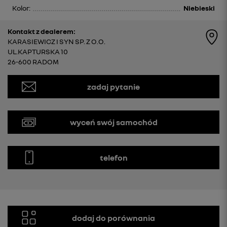
Kolor:
Niebieski
Kontakt z dealerem:
KARASIEWICZ I SYN SP. Z O.O.
UL.KAPTURSKA 10
26-600 RADOM
zadaj pytanie
wyceń swój samochód
telefon
dodaj do porównania