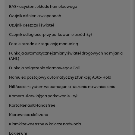
BAS - asystent układu hamulcowego
Czujnik ciśnienia w oponach
Czujnik deszczu i świateł
Czujnik odległości przy parkowaniu przód i tył
Fotele przednie z regulacją manualną
Funkcja automatycznej zmiany świateł drogowych na mijania
(AHL)
Funkcja połączenia alarmowego eCall
Hamulec postojowy automatyczny z funkcją Auto-Hold
Hill Assist - system wspomagania ruszania na wzniesieniu
Kamera ułatwiająca parkowanie - tył
Karta Renault Handsfree
Kierownica skórzana
Klamki zewnętrzne w kolorze nadwozia
Lakier uni