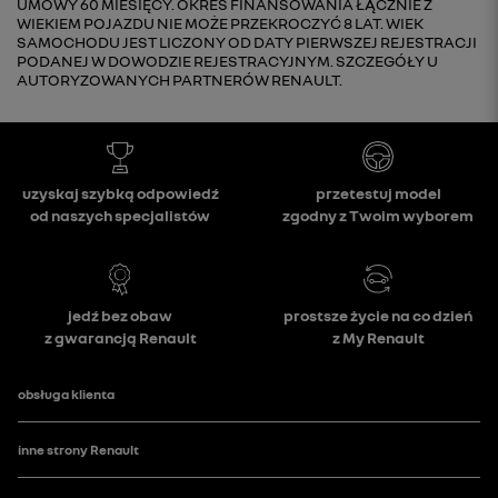
UMOWY 60 MIESIĘCY. OKRES FINANSOWANIA ŁĄCZNIE Z
WIEKIEM POJAZDU NIE MOŻE PRZEKROCZYĆ 8 LAT. WIEK
SAMOCHODU JEST LICZONY OD DATY PIERWSZEJ REJESTRACJI
PODANEJ W DOWODZIE REJESTRACYJNYM. SZCZEGÓŁY U
AUTORYZOWANYCH PARTNERÓW RENAULT.