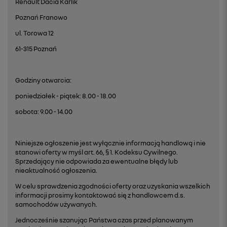
Renault Dacia Karlik
Poznań Franowo
ul. Torowa 12
61-315 Poznań
Godziny otwarcia:
poniedziałek - piątek: 8.00 - 18.00
sobota: 9.00 - 14.00
Niniejsze ogłoszenie jest wyłącznie informacją handlową i nie
stanowi oferty w myśl art. 66, § 1. Kodeksu Cywilnego.
Sprzedający nie odpowiada za ewentualne błędy lub
nieaktualność ogłoszenia.
W celu sprawdzenia zgodności oferty oraz uzyskania wszelkich
informacji prosimy kontaktować się z handlowcem d.s.
samochodów używanych.
Jednocześnie szanując Państwa czas przed planowanym