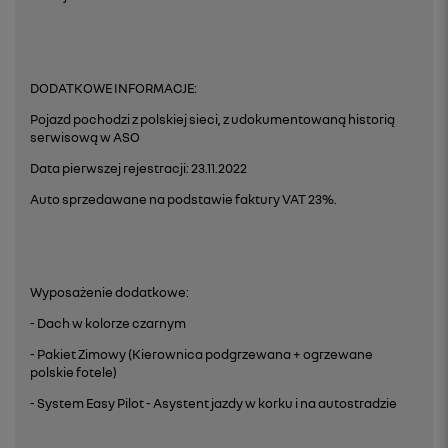
DODATKOWE INFORMACJE:
Pojazd pochodzi z polskiej sieci, z udokumentowaną historią
serwisową w ASO
Data pierwszej rejestracji: 23.11.2022
Auto sprzedawane na podstawie faktury VAT 23%.
Wyposażenie dodatkowe:
- Dach w kolorze czarnym
- Pakiet Zimowy (Kierownica podgrzewana + ogrzewane
polskie fotele)
- System Easy Pilot - Asystent jazdy w korku i na autostradzie