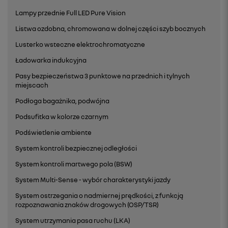
Lampy przednie Full LED Pure Vision
Listwa ozdobna, chromowana w dolnej części szyb bocznych
Lusterko wsteczne elektrochromatyczne
Ładowarka indukcyjna
Pasy bezpieczeństwa 3 punktowe na przednich i tylnych
miejscach
Podłoga bagażnika, podwójna
Podsufitka w kolorze czarnym
Podświetlenie ambiente
System kontroli bezpiecznej odległości
System kontroli martwego pola (BSW)
System Multi-Sense - wybór charakterystyki jazdy
System ostrzegania o nadmiernej prędkości, z funkcją
rozpoznawania znaków drogowych (OSP/TSR)
System utrzymania pasa ruchu (LKA)