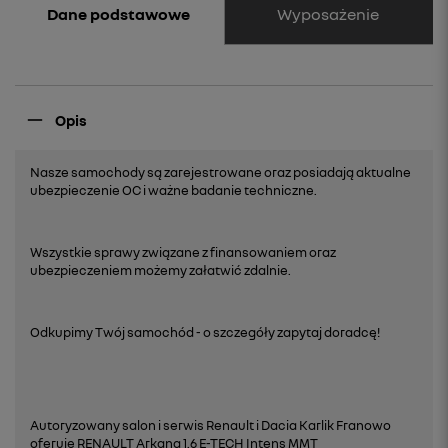
Wyposażenie
Dane podstawowe
Opis
Nasze samochody są zarejestrowane oraz posiadają aktualne
ubezpieczenie OC i ważne badanie techniczne.
Wszystkie sprawy związane z finansowaniem oraz
ubezpieczeniem możemy załatwić zdalnie.
Odkupimy Twój samochód - o szczegóły zapytaj doradcę!
Autoryzowany salon i serwis Renault i Dacia Karlik Franowo
oferuje RENAULT Arkana 1.6 E-TECH Intens MMT