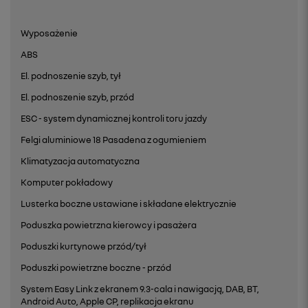
Wyposażenie
ABS
El. podnoszenie szyb, tył
El. podnoszenie szyb, przód
ESC - system dynamicznej kontroli toru jazdy
Felgi aluminiowe 18 Pasadena z ogumieniem
Klimatyzacja automatyczna
Komputer pokładowy
Lusterka boczne ustawiane i składane elektrycznie
Poduszka powietrzna kierowcy i pasażera
Poduszki kurtynowe przód/tył
Poduszki powietrzne boczne - przód
System Easy Link z ekranem 9.3-cala i nawigacją, DAB, BT,
Android Auto, Apple CP, replikacja ekranu