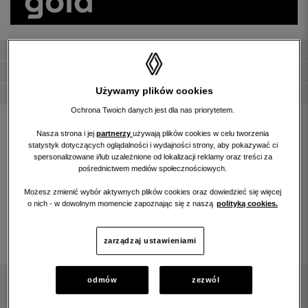
gwarancja 12m
finansowanie
Używamy plików cookies
faktura VAT 23%
Ochrona Twoich danych jest dla nas priorytetem.
Id:
124646
Nasza strona i jej
partnerzy
używają plików cookies w celu tworzenia
Paliwo:
Benzyna
statystyk dotyczących oglądalności i wydajności strony, aby pokazywać ci
spersonalizowane i/lub uzależnione od lokalizacji reklamy oraz treści za
Silnik:
1598 CM3
pośrednictwem mediów społecznościowych.
Moc:
69kW/94KM
Możesz zmienić wybór aktywnych plików cookies oraz dowiedzieć się więcej
Data Rejestracji:
23.11.2023
o nich - w dowolnym momencie zapoznając się z naszą
polityką cookies.
Przebieg:
43345 km
Rok produkcji:
2022
zarządzaj ustawieniami
Kolor:
Czerwony
Kontakt z dealerem:
odmów
zezwól
KARLIK SP. Z O.O.
UL. TOROWA 12