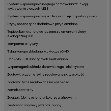
System wspomagania nagłego hamowania z funkcją
wykrywania pieszych AEBS
System wspomagania wyjeżdżania z miejsca parkingowego
Szyby boczne tylne dodatkowo przyciemniane
Tapicerka materiałowa łączona z elementami skóry
ekologicznej TEP
Tempomat aktywny
Tylna kanapa składana w układzie 60/40
Uchwyty ISOFIX na tylnych siedzieniach
Wspomaganie układu kierowniczego - elektryczne
Zagłówki przednie i tylne regulowane na wysokość
Zagłówki tylne regulowane na wysokość
Zamek centralny
Zderzaki (dolne osłony) w kolorze grafitowym
Zestaw do naprawy przebitej opony