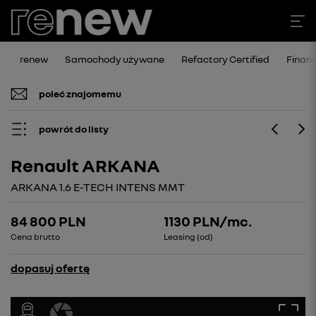
renew
Samochody używane
Refactory Certified
Finan
poleć znajomemu
powrót do listy
Renault ARKANA
ARKANA 1.6 E-TECH INTENS MMT
84 800 PLN
1130
PLN/mc.
Cena brutto
Leasing (od)
dopasuj ofertę