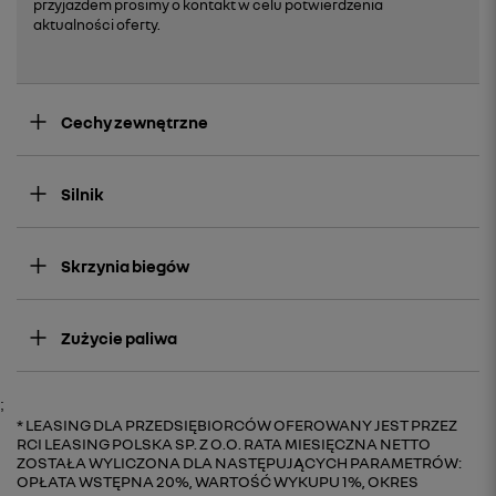
przyjazdem prosimy o kontakt w celu potwierdzenia
aktualności oferty.
Cechy zewnętrzne
Silnik
Skrzynia biegów
Zużycie paliwa
;
LEASING DLA PRZEDSIĘBIORCÓW OFEROWANY JEST PRZEZ
RCI LEASING POLSKA SP. Z O.O. RATA MIESIĘCZNA NETTO
ZOSTAŁA WYLICZONA DLA NASTĘPUJĄCYCH PARAMETRÓW:
OPŁATA WSTĘPNA 20%, WARTOŚĆ WYKUPU 1%, OKRES