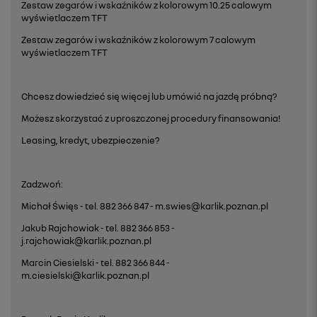
Zestaw zegarów i wskaźników z kolorowym 10.25 calowym
wyświetlaczem TFT
Zestaw zegarów i wskaźników z kolorowym 7 calowym
wyświetlaczem TFT
Chcesz dowiedzieć się więcej lub umówić na jazdę próbną?
Możesz skorzystać z uproszczonej procedury finansowania!
Leasing, kredyt, ubezpieczenie?
Zadzwoń:
Michał Święs - tel. 882 366 847 - m.swies@karlik.poznan.pl
Jakub Rajchowiak - tel. 882 366 853 -
j.rajchowiak@karlik.poznan.pl
Marcin Ciesielski - tel. 882 366 844 -
m.ciesielski@karlik.poznan.pl