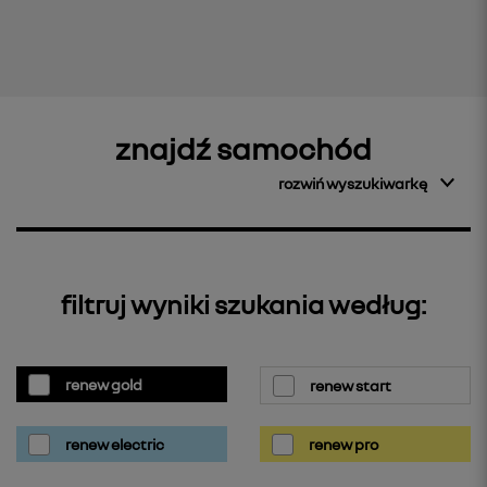
znajdź samochód
rozwiń wyszukiwarkę
filtruj wyniki szukania według:
renew gold
renew start
renew electric
renew pro