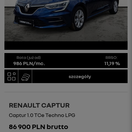
Rata (już od)
RRSO:
986 PLN/mc.
11,19 %
szczegóły
RENAULT CAPTUR
Captur 1.0 TCe Techno LPG
86 900 PLN brutto