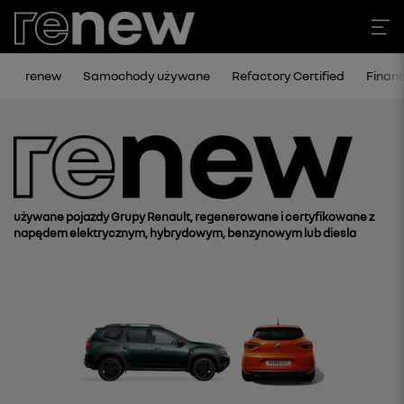
renew
Samochody używane
Refactory Certified
Finan
używane pojazdy Grupy Renault, regenerowane i certyfikowane z
napędem elektrycznym, hybrydowym, benzynowym lub diesla