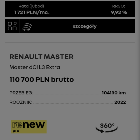
Rata (już od)
RRSO:
1 721 PLN/mc.
9,92 %
szczegóły
RENAULT MASTER
Master dCi L3 Extra
110 700 PLN brutto
PRZEBIEG:
104130 km
ROCZNIK:
2022