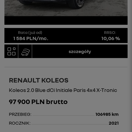
Rata (już od)
RRSO:
1 584 PLN/mc.
10,06 %
szczegóły
RENAULT KOLEOS
Koleos 2.0 Blue dCi Initiale Paris 4x4 X-Tronic
97 900 PLN brutto
PRZEBIEG:
106985 km
ROCZNIK:
2021