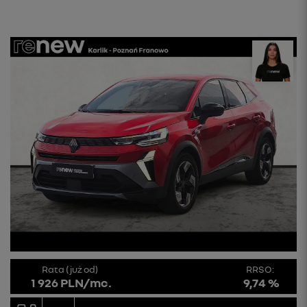
Rata (już od)
RRSO:
1 926 PLN/mc.
9,74 %