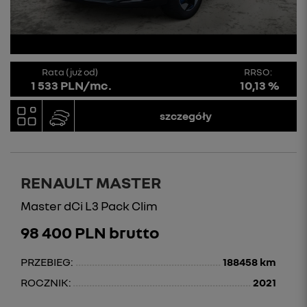
Rata (już od)
RRSO:
1 533 PLN/mc.
10,13 %
szczegóły
RENAULT MASTER
Master dCi L3 Pack Clim
98 400 PLN brutto
PRZEBIEG:
188458 km
ROCZNIK:
2021