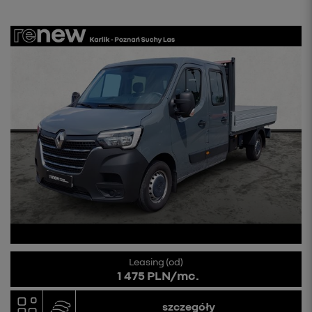
Leasing (od)
1 475 PLN/mc.
szczegóły