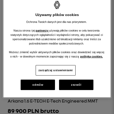
Używamy plików cookies
Ochrona Twoich danych jest dla nas priorytetem.
Nasza strona i jej
partnerzy
używają plików cookies w celu tworzenia
statystyk dotyczących oglądalności i wydajności strony, aby pokazywać ci
spersonalizowane i/lub uzależnione od lokalizacji reklamy oraz treści za
pośrednictwem mediów społecznościowych.
Rata (już od)
RRSO:
Możesz zmienić wybór aktywnych plików cookies oraz dowiedzieć się więcej
1 133 PLN/mc.
10,80 %
o nich - w dowolnym momencie zapoznając się z naszą
polityką cookies.
szczegóły
zarządzaj ustawieniami
odmów
zezwól
RENAULT ARKANA
Arkana 1.6 E-TECH E-Tech Engineered MMT
89 900 PLN brutto