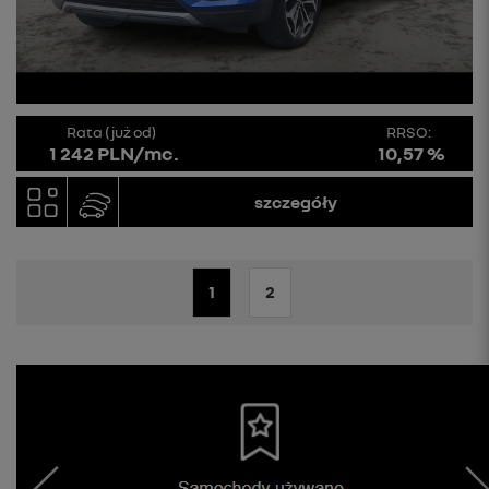
Rata (już od)
RRSO:
1 242 PLN/mc.
10,57 %
szczegóły
1
2