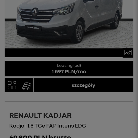
Leasing (od)
1 597 PLN/mc.
szczegóły
RENAULT KADJAR
Kadjar 1.3 TCe FAP Intens EDC
69 800 PLN brutto