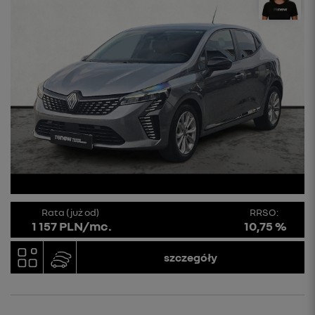
Rata (już od)
RRSO:
1 157 PLN/mc.
10,75 %
szczegóły