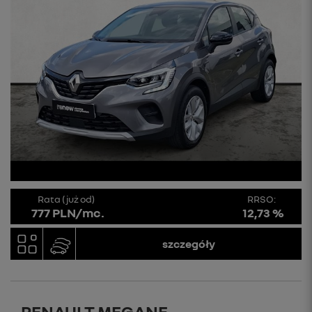
Rata (już od)
RRSO:
777 PLN/mc.
12,73 %
szczegóły
RENAULT MEGANE