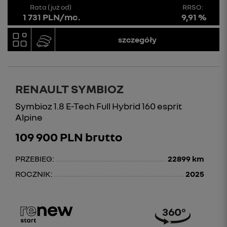
Rata (już od)
RRSO:
1 731 PLN/mc.
9,91 %
szczegóły
RENAULT SYMBIOZ
Symbioz 1.8 E-Tech Full Hybrid 160 esprit
Alpine
109 900 PLN brutto
PRZEBIEG:
22899 km
ROCZNIK:
2025