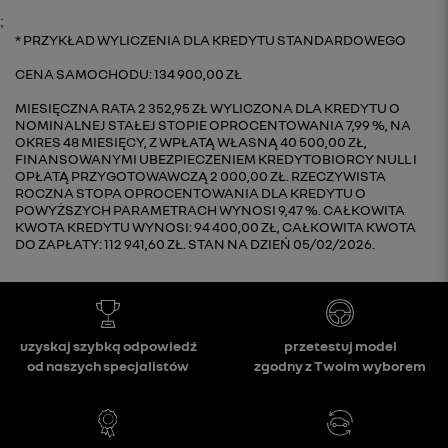
;
PRZYKŁAD WYLICZENIA DLA KREDYTU STANDARDOWEGO
CENA SAMOCHODU: 134 900,00 ZŁ
MIESIĘCZNA RATA 2 352,95 ZŁ WYLICZONA DLA KREDYTU O
NOMINALNEJ STAŁEJ STOPIE OPROCENTOWANIA 7,99 %, NA
OKRES 48 MIESIĘCY, Z WPŁATĄ WŁASNĄ 40 500,00 ZŁ,
FINANSOWANYMI UBEZPIECZENIEM KREDYTOBIORCY NULL I
OPŁATĄ PRZYGOTOWAWCZĄ 2 000,00 ZŁ. RZECZYWISTA
ROCZNA STOPA OPROCENTOWANIA DLA KREDYTU O
POWYŻSZYCH PARAMETRACH WYNOSI 9,47 %. CAŁKOWITA
KWOTA KREDYTU WYNOSI: 94 400,00 ZŁ, CAŁKOWITA KWOTA
DO ZAPŁATY: 112 941,60 ZŁ. STAN NA DZIEŃ 05/02/2026.