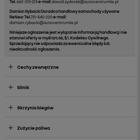
Tel.
663 -213-213
e-mail:
dawid.zydorek@autocentrumlis.pl
Damian Rybacki
Doradca handlowy samochody używane
ReNew
Tel.
721-540-220
e-mail:
damian.rybacki@autocentrumlis.pl
Niniejsze ogłoszenie jest wyłącznie informacją handlową i nie
stanowi oferty w myśl art.66, § 1. Kodeksu Cywilnego.
Sprzedający nie odpowiada za ewentualne błędy lub
nieaktualność ogłoszenia.
Cechy zewnętrzne
Silnik
Skrzynia biegów
Zużycie paliwa