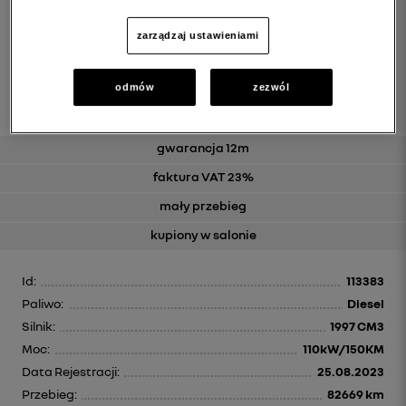
zarządzaj ustawieniami
odmów
zezwól
gwarancja 12m
faktura VAT 23%
mały przebieg
kupiony w salonie
Id:
113383
Paliwo:
Diesel
Silnik:
1997 CM3
Moc:
110kW/150KM
Data Rejestracji:
25.08.2023
Przebieg:
82669 km