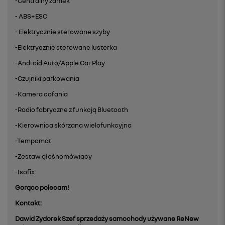
-Centralny zamek
- ABS+ESC
- Elektrycznie sterowane szyby
-Elektrycznie sterowane lusterka
-Android Auto/Apple Car Play
-Czujniki parkowania
-Kamera cofania
-Radio fabryczne z funkcją Bluetooth
-Kierownica skórzana wielofunkcyjna
-Tempomat
-Zestaw głośnomówiący
-Isofix
Gorąco polecam!
Kontakt:
Dawid Zydorek
Szef sprzedaży samochody używane ReNew