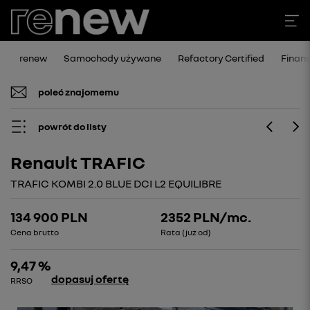
renew
Samochody używane
Refactory Certified
Finan
poleć znajomemu
powrót do listy
Renault TRAFIC
TRAFIC KOMBI 2.0 BLUE DCI L2 EQUILIBRE
134 900 PLN
2352
PLN/mc.
Cena brutto
Rata (już od)
9,47 %
dopasuj ofertę
RRSO