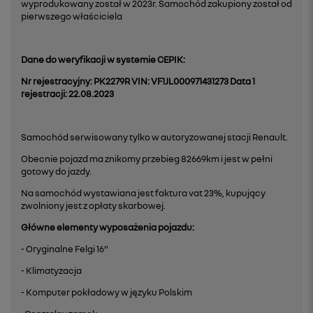
wyprodukowany został w 2023r. Samochód zakupiony został od
pierwszego właściciela
Dane do weryfikacji w systemie CEPIK:
Nr rejestracyjny: PK2279R
VIN: VF1JL000971431273
Data 1
rejestracji: 22.08.2023
Samochód serwisowany tylko w autoryzowanej stacji Renault.
Obecnie pojazd ma znikomy przebieg 82669km i jest w pełni
gotowy do jazdy.
Na samochód wystawiana jest faktura vat 23%, kupujący
zwolniony jest z opłaty skarbowej.
Główne elementy wyposażenia pojazdu:
- Oryginalne Felgi 16"
- Klimatyzacja
- Komputer pokładowy w języku Polskim