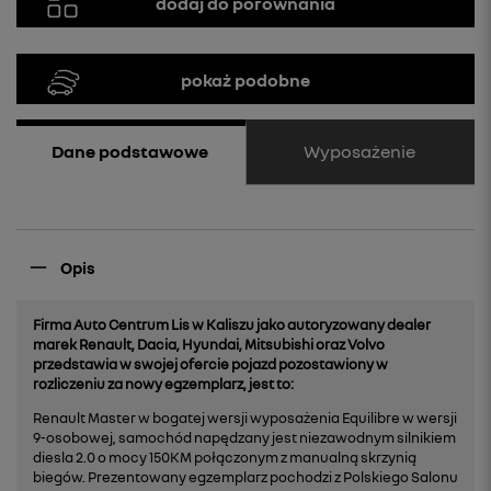
dodaj do porównania
pokaż podobne
Wyposażenie
Dane podstawowe
Opis
Firma Auto Centrum Lis w Kaliszu jako autoryzowany dealer
marek Renault, Dacia, Hyundai, Mitsubishi oraz Volvo
przedstawia w swojej ofercie pojazd pozostawiony w
rozliczeniu za nowy egzemplarz, jest to:
Renault Master w bogatej wersji wyposażenia Equilibre w wersji
9-osobowej, samochód napędzany jest niezawodnym silnikiem
diesla 2.0 o mocy 150KM połączonym z manualną skrzynią
biegów. Prezentowany egzemplarz pochodzi z Polskiego Salonu