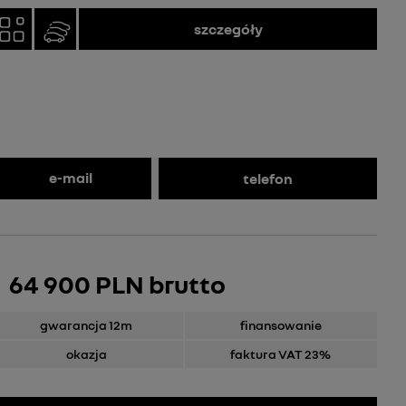
szczegóły
e-mail
telefon
64 900 PLN brutto
gwarancja 12m
finansowanie
okazja
faktura VAT 23%