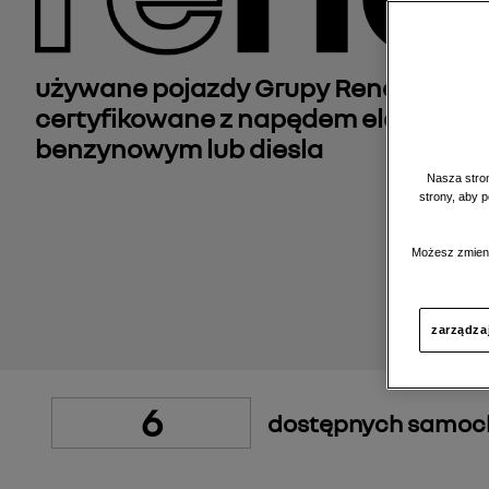
używane pojazdy Grupy Renault, reg
certyfikowane z napędem elektrycz
benzynowym lub diesla
Nasza stron
strony, aby 
Możesz zmieni
zarządza
6
dostępnych samo