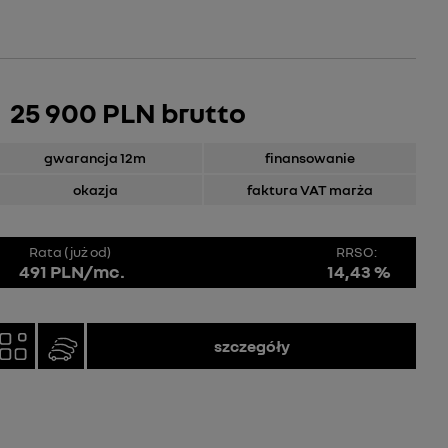
25 900 PLN brutto
gwarancja 12m
finansowanie
okazja
faktura VAT marża
Rata (już od)
RRSO:
491 PLN/mc.
14,43 %
szczegóły