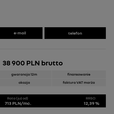
e-mail
telefon
38 900 PLN brutto
gwarancja 12m
finansowanie
okazja
faktura VAT marża
Rata (już od)
RRSO:
713 PLN/mc.
12,39 %