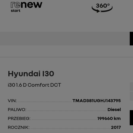
Hyundai I30
i30 1.6 D Comfort DCT
VIN:
TMAD381UGHJ143795
PALIWO:
Diesel
PRZEBIEG:
199660 km
ROCZNIK:
2017