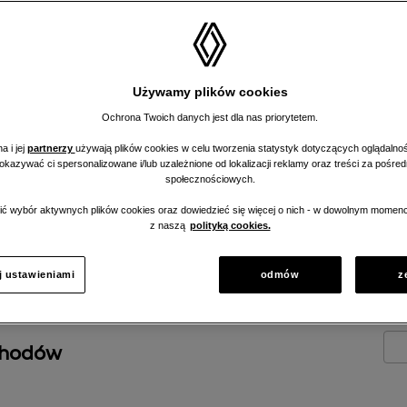
enerowane i
Używamy plików cookies
nym, hybrydowym,
Ochrona Twoich danych jest dla nas priorytetem.
a i jej
partnerzy
używają plików cookies w celu tworzenia statystyk dotyczących oglądalnoś
pokazywać ci spersonalizowane i/lub uzależnione od lokalizacji reklamy oraz treści za pośr
społecznościowych.
ć wybór aktywnych plików cookies oraz dowiedzieć się więcej o nich - w dowolnym momenc
z naszą
polityką cookies.
j ustawieniami
odmów
z
chodów