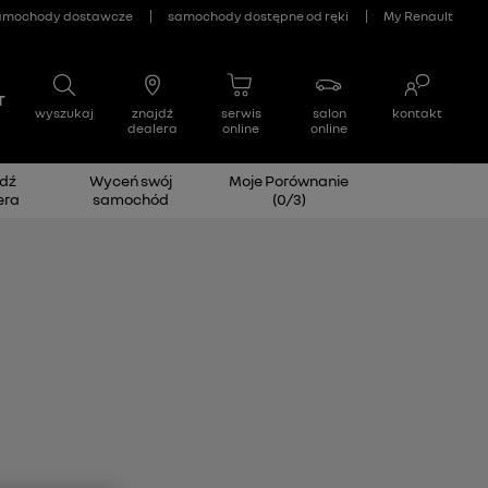
dź
Wyceń swój
Moje Porównanie
era
samochód
(
0
/
3
)