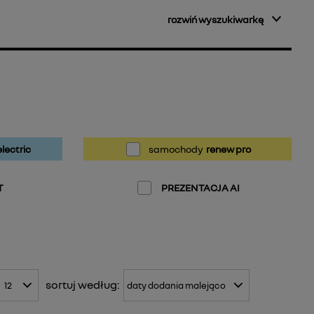
rozwiń wyszukiwarkę
lectric
samochody
renew pro
T
PREZENTACJA AI
sortuj
według: