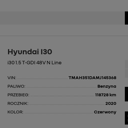
Hyundai I30
i30 1.5 T-GDI 48V N Line
VIN:
TMAH351DAMJ145368
PALIWO:
Benzyna
PRZEBIEG:
118728 km
ROCZNIK:
2020
KOLOR:
Czerwony