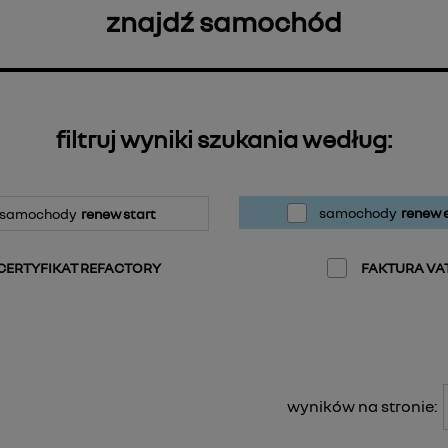
znajdź samochód
filtruj wyniki szukania według:
samochody
renew e
samochody
renew start
CERTYFIKAT REFACTORY
FAKTURA VA
wyników na stronie: