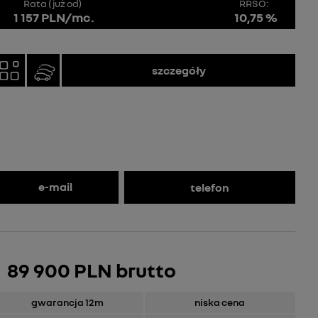
Rata (już od)
RRSO:
1 157 PLN/mc.
10,75 %
szczegóły
e-mail
telefon
89 900 PLN brutto
gwarancja 12m
niska cena