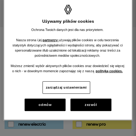
Używamy plików cookies
Ochrona Twoich danych jest dla nas priorytetem.
znajdź samochód
Nasza strona i jej
partnerzy
używają plików cookies w celu tworzenia
statystyk dotyczących oglądalności i wydajności strony, aby pokazywać ci
spersonalizowane i/lub uzależnione od lokalizacji reklamy oraz treści za
rozwiń wyszukiwarkę
pośrednictwem mediów społecznościowych.
Możesz zmienić wybór aktywnych plików cookies oraz dowiedzieć się więcej
o nich - w dowolnym momencie zapoznając się z naszą
polityką cookies.
filtruj wyniki szukania według:
zarządzaj ustawieniami
odmów
zezwól
renew gold
renew start
renew electric
renew pro