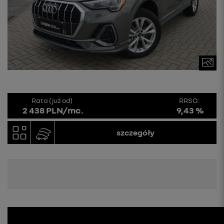
Rata (już od)
RRSO:
2 438 PLN/mc.
9,43 %
szczegóły