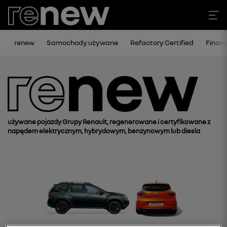
renew
Samochody używane
Refactory Certified
Finan
używane pojazdy Grupy Renault, regenerowane i certyfikowane z
napędem elektrycznym, hybrydowym, benzynowym lub diesla