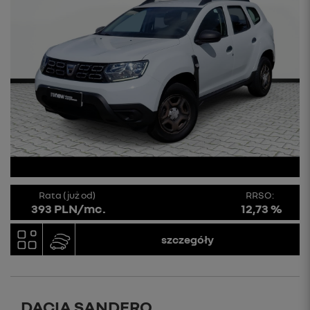
Rata (już od)
RRSO:
393 PLN/mc.
12,73 %
szczegóły
DACIA SANDERO