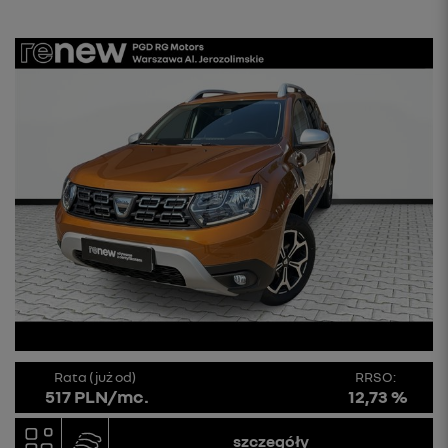
Rata (już od)
RRSO:
517 PLN/mc.
12,73 %
szczegóły