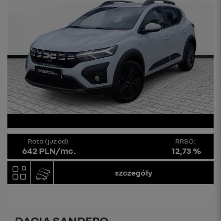
Rata (już od)
RRSO:
642 PLN/mc.
12,73 %
szczegóły
DACIA SANDERO