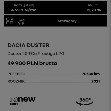
Rata (już od)
RRSO:
476 PLN/mc.
12,73 %
szczegóły
DACIA DUSTER
Duster 1.0 TCe Prestige LPG
49 900 PLN brutto
PRZEBIEG:
70536 km
ROCZNIK:
2021