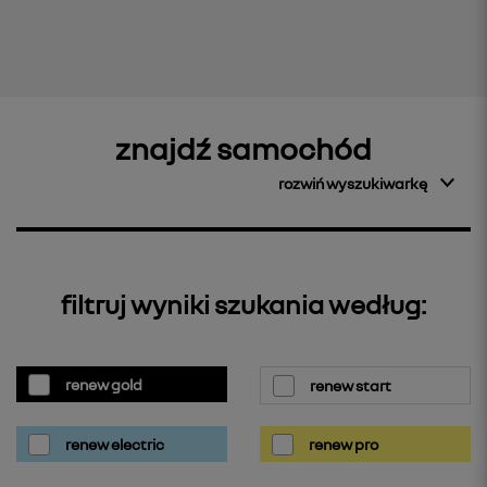
znajdź samochód
rozwiń wyszukiwarkę
filtruj wyniki szukania według:
renew gold
renew start
renew electric
renew pro