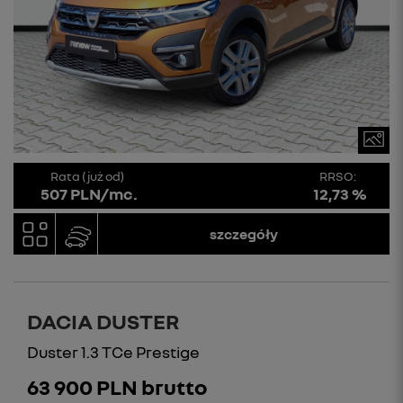
Rata (już od)
RRSO:
507 PLN/mc.
12,73 %
szczegóły
DACIA DUSTER
Duster 1.3 TCe Prestige
63 900 PLN brutto