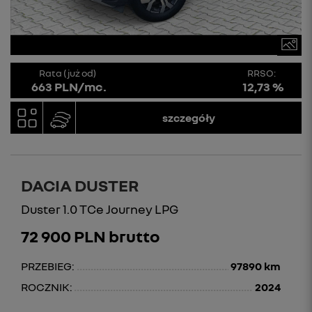
Rata (już od)
RRSO:
663 PLN/mc.
12,73 %
szczegóły
DACIA DUSTER
Duster 1.0 TCe Journey LPG
72 900 PLN brutto
PRZEBIEG:
97890 km
ROCZNIK:
2024