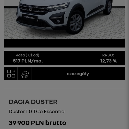
Rata (już od)
RRSO:
517 PLN/mc.
12,73 %
szczegóły
DACIA DUSTER
Duster 1.0 TCe Essential
39 900 PLN brutto