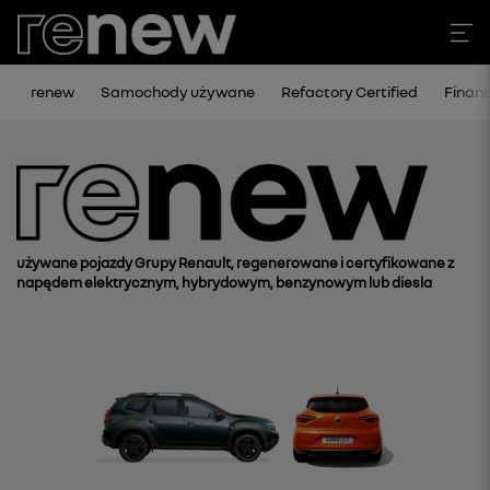
renew
Samochody używane
Refactory Certified
Finan
używane pojazdy Grupy Renault, regenerowane i certyfikowane z
napędem elektrycznym, hybrydowym, benzynowym lub diesla