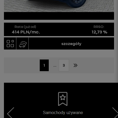
Rata (już od)
RRSO:
414 PLN/mc.
12,73 %
szczegóły
1
...
3