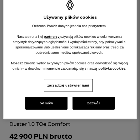
Używamy plików cookies
Ochrona Twoich danych jest dla nas priorytetem.
Nasza strona i jej
partnerzy
używają plików cookies w celu tworzenia
statystyk dotyczących oglądalności i wydajności strony, aby pokazywać ci
spersonalizowane i/lub uzależnione od lokalizacji reklamy oraz treści za
pośrednictwem mediów społecznościowych.
Rata (już od)
RRSO:
Możesz zmienić wybór aktywnych plików cookies oraz dowiedzieć się więcej
704 PLN/mc.
12,73 %
o nich - w dowolnym momencie zapoznając się z naszą
polityką cookies.
szczegóły
zarządzaj ustawieniami
odmów
zezwól
DACIA DUSTER
Duster 1.0 TCe Comfort
42 900 PLN brutto