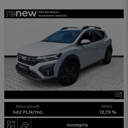
Rata (już od)
RRSO:
642 PLN/mc.
12,73 %
szczegóły