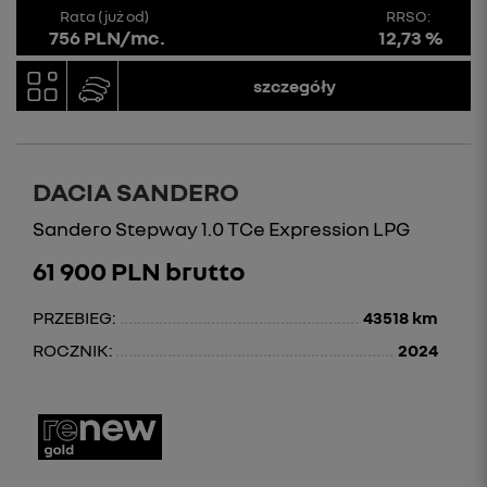
Rata (już od)
RRSO:
756 PLN/mc.
12,73 %
szczegóły
DACIA SANDERO
Sandero Stepway 1.0 TCe Expression LPG
61 900 PLN brutto
PRZEBIEG:
43518 km
ROCZNIK:
2024