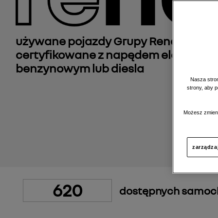
używane pojazdy Grupy Renault, reg
certyfikowane z napędem elektrycz
benzynowym lub diesla
Nasza stron
strony, aby 
Możesz zmieni
zarządza
620
dostępnych samo