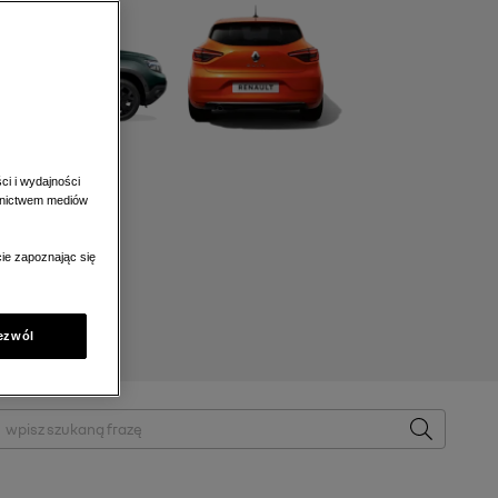
ci i wydajności
ednictwem mediów
ie zapoznając się
ezwól