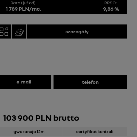
Rata (już od)
RRSO:
1 789 PLN/mc.
9,86 %
szczegóły
e-mail
telefon
103 900 PLN brutto
gwarancja 12m
certyfikat kontroli