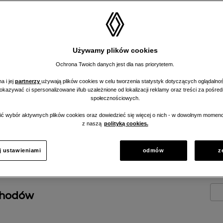
enerowane i
Używamy plików cookies
nym, hybrydowym,
Ochrona Twoich danych jest dla nas priorytetem.
a i jej
partnerzy
używają plików cookies w celu tworzenia statystyk dotyczących oglądalnoś
pokazywać ci spersonalizowane i/lub uzależnione od lokalizacji reklamy oraz treści za pośr
społecznościowych.
ć wybór aktywnych plików cookies oraz dowiedzieć się więcej o nich - w dowolnym momenc
z naszą
polityką cookies.
j ustawieniami
odmów
z
chodów