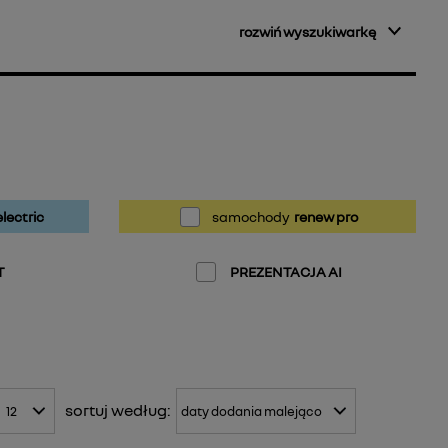
rozwiń wyszukiwarkę
lectric
samochody
renew pro
T
PREZENTACJA AI
sortuj
według: