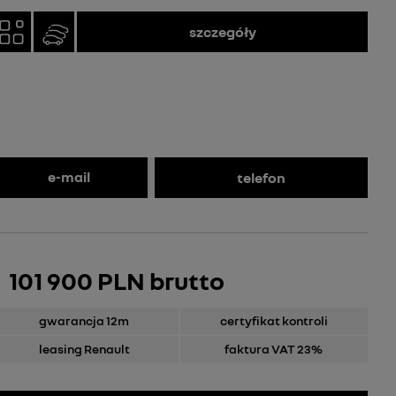
szczegóły
e-mail
telefon
101 900 PLN brutto
gwarancja 12m
certyfikat kontroli
leasing Renault
faktura VAT 23%