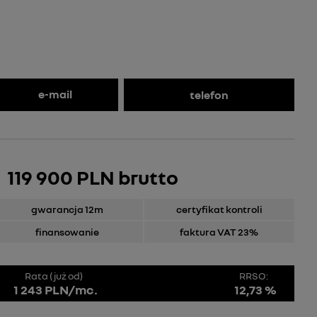
e-mail
telefon
119 900 PLN brutto
gwarancja 12m
certyfikat kontroli
finansowanie
faktura VAT 23%
Rata (już od)
RRSO:
1 243 PLN/mc.
12,73 %