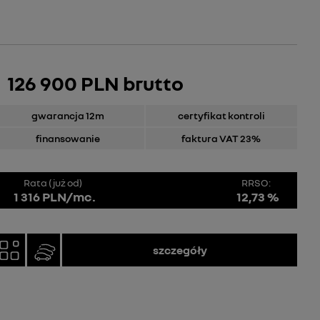
126 900 PLN brutto
gwarancja 12m
certyfikat kontroli
finansowanie
faktura VAT 23%
Rata (już od)
RRSO:
1 316 PLN/mc.
12,73 %
szczegóły