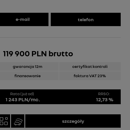
e-mail
telefon
119 900 PLN brutto
gwarancja 12m
certyfikat kontroli
finansowanie
faktura VAT 23%
Rata (już od)
RRSO:
1 243 PLN/mc.
12,73 %
szczegóły