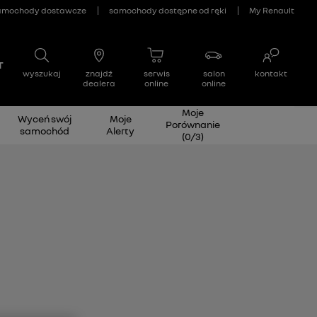
Moje
Wyceń swój
Moje
Porównanie
samochód
Alerty
(
0
/
3
)