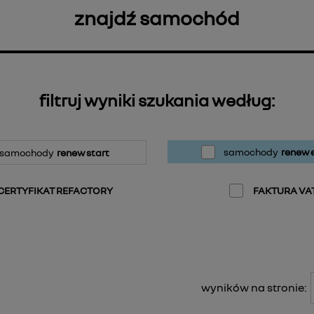
znajdź samochód
filtruj wyniki szukania według:
samochody
renew e
samochody
renew start
CERTYFIKAT REFACTORY
FAKTURA VA
wyników na stronie: