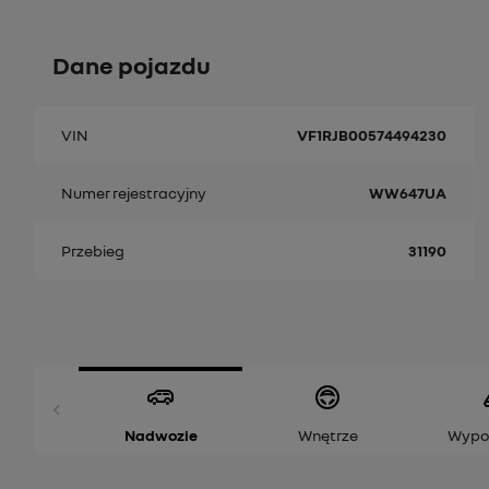
Dane pojazdu
VIN
VF1RJB00574494230
Numer rejestracyjny
WW647UA
Przebieg
31190
Nadwozie
Wnętrze
Wypo