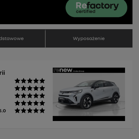
dstawowe
Wyposażenie
ii
5.0