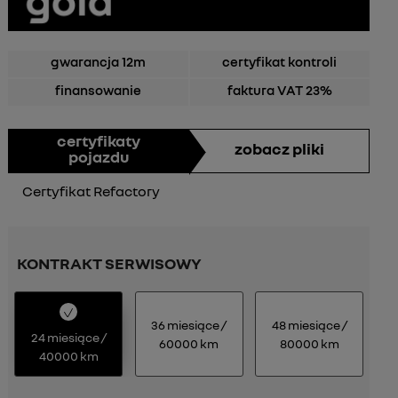
gwarancja 12m
certyfikat kontroli
finansowanie
faktura VAT 23%
certyfikaty
zobacz pliki
pojazdu
Certyfikat Refactory
KONTRAKT SERWISOWY
36 miesiące /
48 miesiące /
24 miesiące /
60000 km
80000 km
40000 km