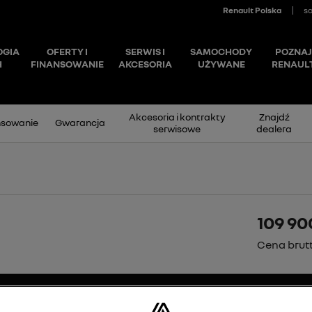
Akcesoria i kontrakty
Znajdź
nsowanie
Gwarancja
serwisowe
dealera
109 90
Cena brut