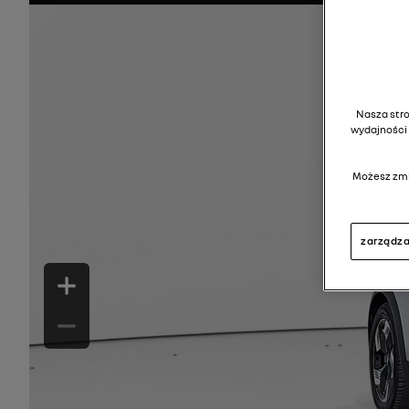
Nasza stron
wydajności 
Możesz zmi
zarządza