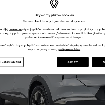
Używamy plików cookies
Ochrona Twoich danych jest dla nas priorytetem.
a i jej
partnerzy
używają plików cookies w celu tworzenia statystyk dotyczących o
strony, aby pokazywać ci spersonalizowane i/lub uzależnione od lokalizacji reklamy
pośrednictwem mediów społecznościowych.
enić wybór aktywnych plików cookies oraz dowiedzieć się więcej o nich - w dow
zapoznając się z naszą
polityką cookies.
j ustawieniami
odmów
z