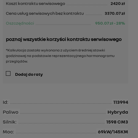
Koszt kontraktu serwisowego
2420
zł
Cena usług serwisowych bez kontraktu
3370.07
zł
Oszczędności
950.07
zł
-
28
%
poznaj wszystkie korzyści kontraktu serwisowego
*Kalkulacja została wykonana z użyciem średniej stawki
godzinowej na podstawie reprezentacyjnego harmonogramu
przeglądów.
Dodaj do raty
Id:
113994
Paliwo
Hybryda
Silnik:
1598 CM3
Moc:
69kW/145KM