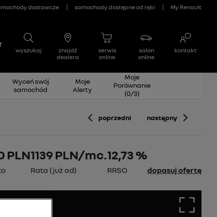
Moje
Wyceń swój
Moje
Porównanie
samochód
Alerty
(
0
/
3
)
poprzedni
następny
0 PLN
1139
PLN/mc.
12,73 %
to
Rata (już od)
RRSO
dopasuj ofertę