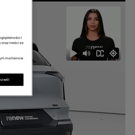
glądalności i
 oraz treści za
olnym momencie
ezwól