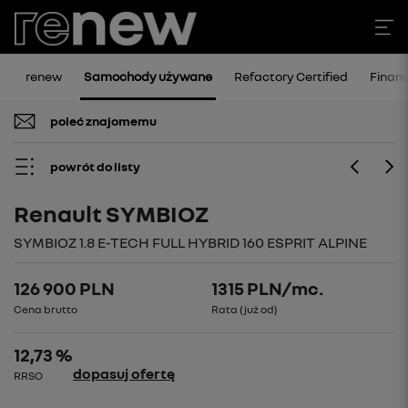
renew
Samochody używane
Refactory Certified
Finan
poleć znajomemu
powrót do listy
Renault SYMBIOZ
SYMBIOZ 1.8 E-TECH FULL HYBRID 160 ESPRIT ALPINE
126 900 PLN
1315
PLN/mc.
Cena brutto
Rata (już od)
12,73 %
dopasuj ofertę
RRSO