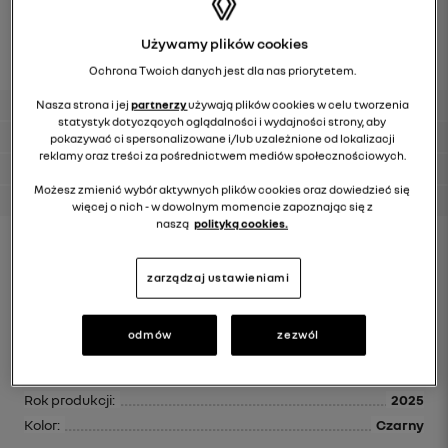
Używamy plików cookies
Ochrona Twoich danych jest dla nas priorytetem.
gwarancja 12m
Nasza strona i jej
partnerzy
używają plików cookies w celu tworzenia
statystyk dotyczących oglądalności i wydajności strony, aby
certyfikat kontroli
pokazywać ci spersonalizowane i/lub uzależnione od lokalizacji
reklamy oraz treści za pośrednictwem mediów społecznościowych.
finansowanie
Możesz zmienić wybór aktywnych plików cookies oraz dowiedzieć się
faktura VAT 23%
więcej o nich - w dowolnym momencie zapoznając się z
naszą
polityką cookies.
Id:
125226
Paliwo
Hybryda
zarządzaj ustawieniami
Silnik:
1789 CM3
Moc:
69kW/160KM
odmów
zezwól
Data Rejestracji:
20.10.2025
Przebieg:
12250 km
Rok produkcji:
2025
Kolor:
Czarny