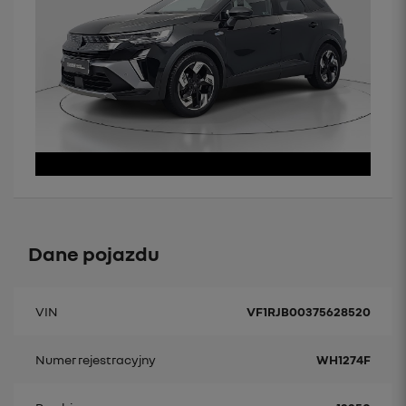
Dane pojazdu
VIN
VF1RJB00375628520
Numer rejestracyjny
WH1274F