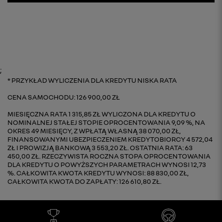
;
PRZYKŁAD WYLICZENIA DLA KREDYTU NISKA RATA
CENA SAMOCHODU: 126 900,00 ZŁ
MIESIĘCZNA RATA 1 315,85 ZŁ WYLICZONA DLA KREDYTU O
NOMINALNEJ STAŁEJ STOPIE OPROCENTOWANIA 9,09 %, NA
OKRES 49 MIESIĘCY, Z WPŁATĄ WŁASNĄ 38 070,00 ZŁ,
FINANSOWANYMI UBEZPIECZENIEM KREDYTOBIORCY 4 572,04
ZŁ I PROWIZJĄ BANKOWĄ 3 553,20 ZŁ. OSTATNIA RATA: 63
450,00 ZŁ. RZECZYWISTA ROCZNA STOPA OPROCENTOWANIA
DLA KREDYTU O POWYŻSZYCH PARAMETRACH WYNOSI 12,73
%. CAŁKOWITA KWOTA KREDYTU WYNOSI: 88 830,00 ZŁ,
CAŁKOWITA KWOTA DO ZAPŁATY: 126 610,80 ZŁ.