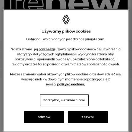
Używamy plików cookies
Ochrona Twoich danych jest dla nas priorytetem.
gwarancja 12m
Nasza strona i jej
partnerzy
używają plików cookies w celu tworzenia
finansowanie
statystyk dotyczących oglądalności i wydajności strony, aby
pokazywać ci spersonalizowane i/lub uzależnione od lokalizacji
kupiony w salonie
reklamy oraz treści za pośrednictwem mediów społecznościowych.
faktura VAT 23%
Możesz zmienić wybór aktywnych plików cookies oraz dowiedzieć się
więcej o nich - w dowolnym momencie zapoznając się z
naszą
polityką cookies.
Id:
127254
Paliwo:
Benzyna
zarządzaj ustawieniami
Silnik:
1598 CM3
Moc:
69kW/94KM
Data Rejestracji:
06.05.2025
odmów
zezwól
Przebieg:
29508 km
Rok produkcji:
2025