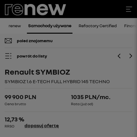
renew
Samochody używane
Refactory Certified
Finan
poleć znajomemu
powrót do listy
Renault SYMBIOZ
SYMBIOZ 1.6 E-TECH FULL HYBRID 145 TECHNO
99 900 PLN
1035
PLN/mc.
Cena brutto
Rata (już od)
12,73 %
dopasuj ofertę
RRSO