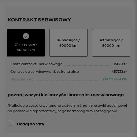
KONTRAKT SERWISOWY
36 miesiące /
48 miesiące /
24 miesiące /
60000 km
80000 km
40000 km
Koszt kontraktu serwisowego
2420
zł
Cena usług serwisowych bez kontraktu
4577.13
zł
Oszczędności
2157.13
zł
-
47
%
poznaj wszystkie korzyści kontraktu serwisowego
*Kalkulacja została wykonana z użyciem średniej stawki godzinowej
na podstawie reprezentacyjnego harmonogramu przeglądów.
Dodaj do raty