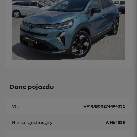
Dane pojazdu
VIN
VF1RJB00274494332
Numer rejestracyjny
WH6433E