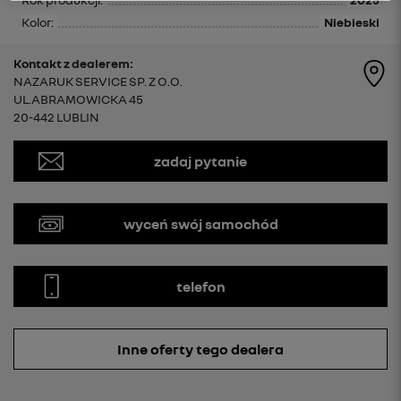
Kolor:
Niebieski
Kontakt z dealerem:
NAZARUK SERVICE SP. Z O.O.
UL.ABRAMOWICKA 45
20-442 LUBLIN
zadaj pytanie
wyceń swój samochód
telefon
Inne oferty tego dealera