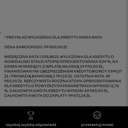
;
PRZYKŁAD WYLICZENIA DLA KREDYTU NISKA RATA
CENA SAMOCHODU: 99 900,00 ZŁ
MIESIĘCZNA RATA 1 035,88 ZŁ WYLICZONA DLA KREDYTU O
NOMINALNEJ STAŁEJ STOPIE OPROCENTOWANIA 9,09 %, NA
OKRES 49 MIESIĘCY, Z WPŁATĄ WŁASNĄ 29 970,00 ZŁ,
FINANSOWANYMI UBEZPIECZENIEM KREDYTOBIORCY 3 599,27
ZŁ I PROWIZJĄ BANKOWĄ 2 797,20 ZŁ. OSTATNIA RATA: 49
950,00 ZŁ. RZECZYWISTA ROCZNA STOPA OPROCENTOWANIA
DLA KREDYTU O POWYŻSZYCH PARAMETRACH WYNOSI 12,73
%. CAŁKOWITA KWOTA KREDYTU WYNOSI: 69 930,00 ZŁ,
CAŁKOWITA KWOTA DO ZAPŁATY: 99 672,24 ZŁ.