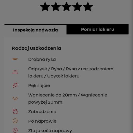
Pomiar lakieru
Inspekcja nadwozia
Rodzaj uszkodzenia
Drobna rysa
Odprysk / Rysa / Rysa z uszkodzeniem
lakieru / Ubytek lakieru
Pęknięcie
Wgniecenie do 20mm / Wgniecenie
powyżej 20mm
Zabrudzenie
Po naprawie
Zła jakość naprawy