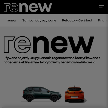
renew
Samochody używane
Refactory Certified
Finan
używane pojazdy Grupy Renault, regenerowane i certyfikowane z
napędem elektrycznym, hybrydowym, benzynowym lub diesla