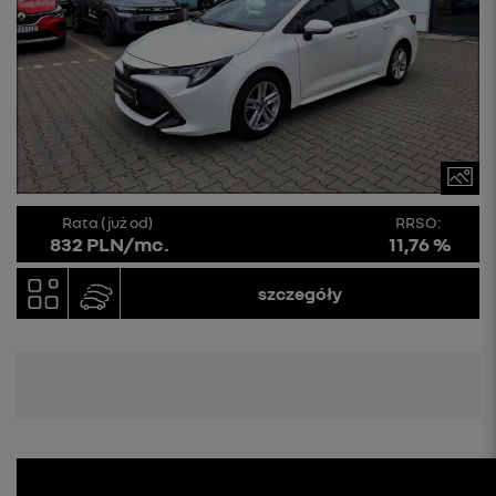
Rata (już od)
RRSO:
832 PLN/mc.
11,76 %
szczegóły