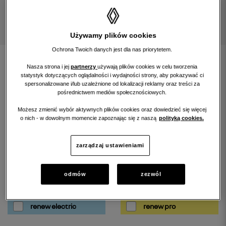
Używamy plików cookies
Ochrona Twoich danych jest dla nas priorytetem.
znajdź samochód
Nasza strona i jej
partnerzy
używają plików cookies w celu tworzenia
statystyk dotyczących oglądalności i wydajności strony, aby pokazywać ci
spersonalizowane i/lub uzależnione od lokalizacji reklamy oraz treści za
rozwiń wyszukiwarkę
pośrednictwem mediów społecznościowych.
Możesz zmienić wybór aktywnych plików cookies oraz dowiedzieć się więcej
o nich - w dowolnym momencie zapoznając się z naszą
polityką cookies.
filtruj wyniki szukania według:
zarządzaj ustawieniami
odmów
zezwól
renew gold
renew start
renew electric
renew pro